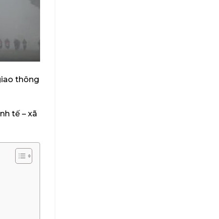
giao thông
nh tế – xã