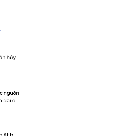
y
hân hủy
ác nguồn
o dài ô
iết bị