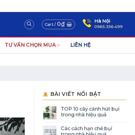
Assign a menu in Theme Options > Menus
Newsletter
Hà Nội
0
₫
Cart /
0965.356.499
TƯ VẤN CHỌN MUA
LIÊN HỆ
BÀI VIẾT NỔI BẬT
TOP 10 cây cảnh hút bụi
trong nhà hiệu quả
Các cách hạn chế bụi
trong nhà hiệu quả