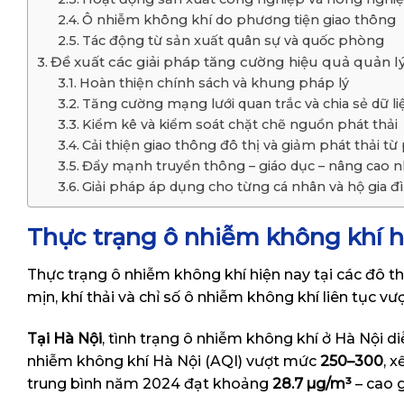
Ô nhiễm không khí do phương tiện giao thông
Tác động từ sản xuất quân sự và quốc phòng
Đề xuất các giải pháp tăng cường hiệu quả quản l
Hoàn thiện chính sách và khung pháp lý
Tăng cường mạng lưới quan trắc và chia sẻ dữ l
Kiểm kê và kiểm soát chặt chẽ nguồn phát thải
Cải thiện giao thông đô thị và giảm phát thải từ
Đẩy mạnh truyền thông – giáo dục – nâng cao 
Giải pháp áp dụng cho từng cá nhân và hộ gia đ
Thực trạng ô nhiễm không khí hi
Thực trạng ô nhiễm không khí hiện nay tại các đô 
mịn, khí thải và chỉ số ô nhiễm không khí liên tục v
Tại Hà Nội
, tình trạng ô nhiễm không khí ở Hà Nội d
nhiễm không khí Hà Nội (AQI) vượt mức
250–300
, 
trung bình năm 2024 đạt khoảng
28.7 µg/m³
– cao 