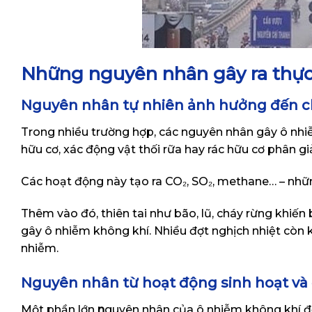
Những nguyên nhân gây ra thực
Nguyên nhân tự nhiên ảnh hưởng đến c
Trong nhiều trường hợp, các nguyên nhân gây ô nhiễ
hữu cơ, xác động vật thối rữa hay rác hữu cơ phân giả
Các hoạt động này tạo ra CO₂, SO₂, methane… – nhữ
Thêm vào đó, thiên tai như bão, lũ, cháy rừng khiến 
gây ô nhiễm không khí. Nhiều đợt nghịch nhiệt còn k
nhiễm.
Nguyên nhân từ hoạt động sinh hoạt và
Một phần lớn
n
guyên nhân của ô nhiễm không khí đến