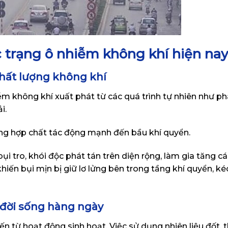
 trạng ô nhiễm không khí hiện na
hất lượng không khí
m không khí xuất phát từ các quá trình tự nhiên như p
i.
ng hợp chất tác động mạnh đến bầu khí quyển.
bụi tro, khói độc phát tán trên diện rộng, làm gia tăng c
hiến bụi mịn bị giữ lơ lửng bên trong tầng khí quyển, ké
 đời sống hàng ngày
 từ hoạt động sinh hoạt. Việc sử dụng nhiên liệu đốt, th