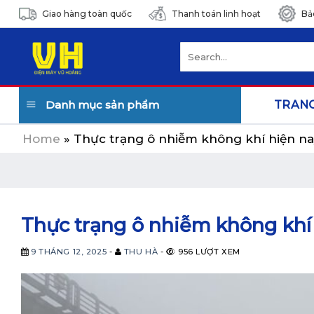
Skip
Giao hàng toàn quốc
Thanh toán linh hoạt
Bả
to
content
Search
for:
Danh mục sản phẩm
TRAN
Home
»
Thực trạng ô nhiễm không khí hiện nay
Thực trạng ô nhiễm không khí 
9 THÁNG 12, 2025
-
THU HÀ
-
956 LƯỢT XEM