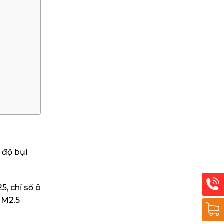
 độ bụi
5, chỉ số ô
PM2.5