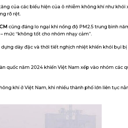
tăng của các biểu hiện của ô nhiễm không khí như khói
ng rõ rệt.
CM
cũng đáng lo ngại khi nồng độ PM2.5 trung bình n
– mức “không tốt cho nhóm nhạy cảm”.
ng dày đặc và thời tiết nghịch nhiệt khiến khói bụi bị g
oàn quốc năm 2024 khiến Việt Nam xếp vào nhóm các q
ông khí ở Việt Nam, khi nhiều thành phố lớn liên tục n