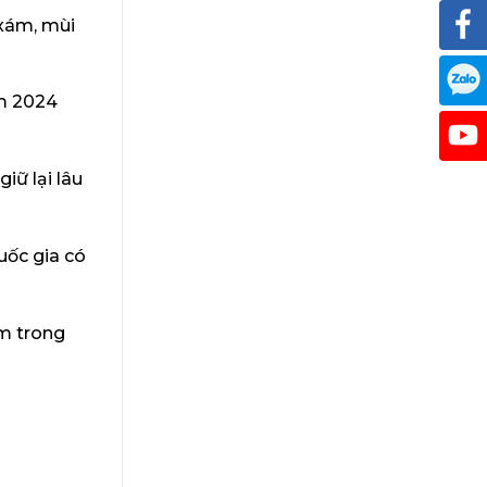
 xám, mùi
ăm 2024
iữ lại lâu
uốc gia có
ằm trong