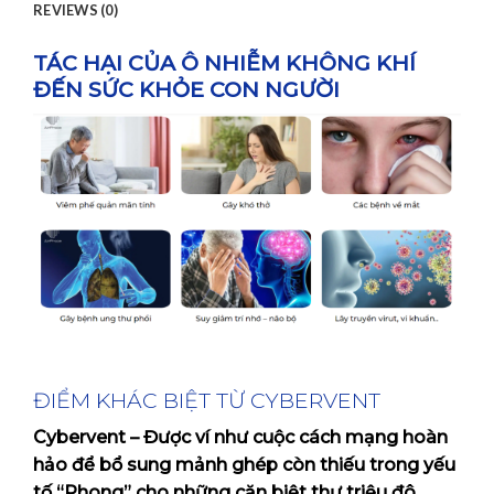
REVIEWS (0)
TÁC HẠI CỦA Ô NHIỄM KHÔNG KHÍ
ĐẾN SỨC KHỎE CON NGƯỜI
ĐIỂM KHÁC BIỆT TỪ CYBERVENT
Cybervent – Được ví như cuộc cách mạng hoàn
hảo để bổ sung mảnh ghép còn thiếu trong yếu
tố “Phong” cho những căn biệt thự triệu đô.