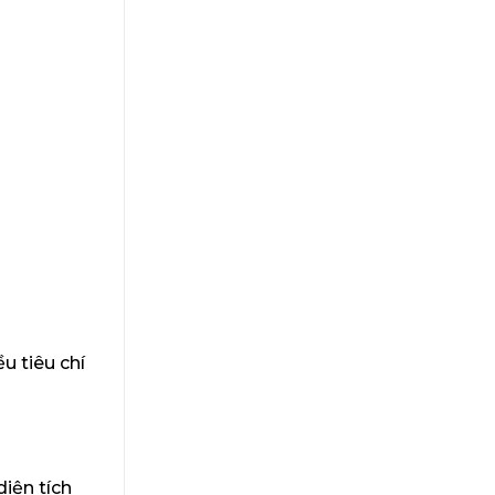
u tiêu chí
iện tích