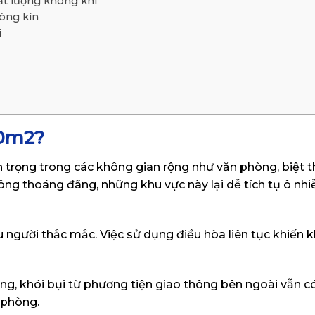
ất lượng không khí
hòng kín
i
g
00m2?
 trọng trong các không gian rộng như văn phòng, biệt t
trông thoáng đãng, những khu vực này lại dễ tích tụ ô nh
u người thắc mắc. Việc sử dụng điều hòa liên tục khiến 
hông, khói bụi từ phương tiện giao thông bên ngoài vẫn c
 phòng.