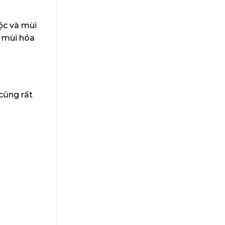
độc và mùi
c mùi hóa
cũng rất