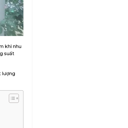
âm khi nhu
ng suất
t lượng