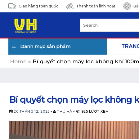
Skip
Giao hàng toàn quốc
Thanh toán linh hoạt
Bả
to
content
Search
for:
Danh mục sản phẩm
TRAN
Home
»
Bí quyết chọn máy lọc không khí 100
Bí quyết chọn máy lọc không 
20 THÁNG 12, 2025
-
THU HÀ
-
925 LƯỢT XEM