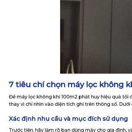
7 tiêu chí chọn máy lọc không 
Để máy lọc không khí 100m2 phát huy hiệu quả tối đa
thay vì chỉ nhìn vào diện tích ghi trên thông số. Dư
Xác định nhu cầu và mục đích sử dụng
Trước tiên, hãy làm rõ bạn dùng máy cho gia đình, 