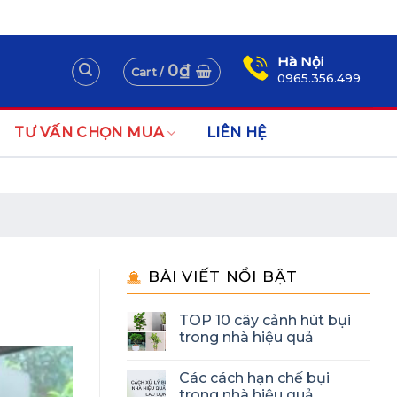
Assign a menu in Theme Options > Menus
Newsletter
Hà Nội
0
₫
Cart /
0965.356.499
TƯ VẤN CHỌN MUA
LIÊN HỆ
BÀI VIẾT NỔI BẬT
TOP 10 cây cảnh hút bụi
trong nhà hiệu quả
Các cách hạn chế bụi
trong nhà hiệu quả