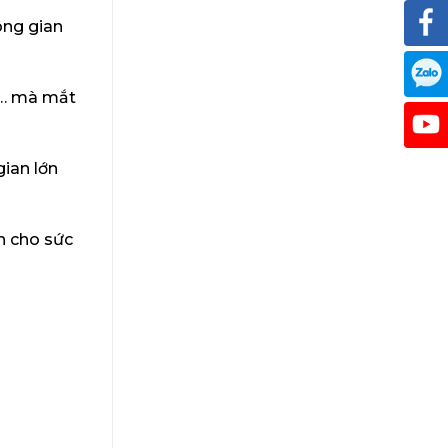
ông gian
a… mà mắt
gian lớn
n cho sức