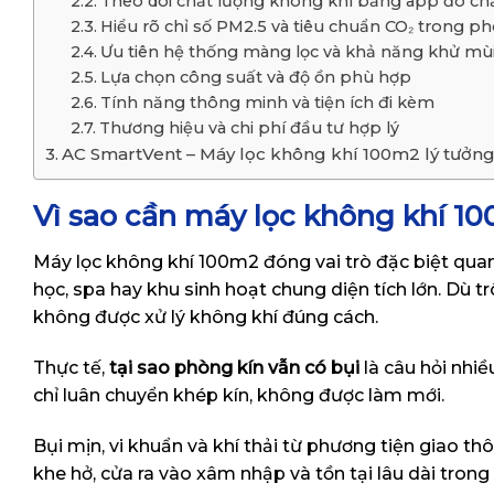
Theo dõi chất lượng không khí bằng app đo ch
Hiểu rõ chỉ số PM2.5 và tiêu chuẩn CO₂ trong p
Ưu tiên hệ thống màng lọc và khả năng khử mù
Lựa chọn công suất và độ ồn phù hợp
Tính năng thông minh và tiện ích đi kèm
Thương hiệu và chi phí đầu tư hợp lý
AC SmartVent – Máy lọc không khí 100m2 lý tưởn
Vì sao cần máy lọc không khí 1
Máy lọc không khí 100m2 đóng vai trò đặc biệt quan
học, spa hay khu sinh hoạt chung diện tích lớn. Dù 
không được xử lý không khí đúng cách.
Thực tế,
tại sao phòng kín vẫn có bụi
là câu hỏi nhiề
chỉ luân chuyển khép kín, không được làm mới.
Bụi mịn, vi khuẩn và khí thải từ phương tiện giao t
khe hở, cửa ra vào xâm nhập và tồn tại lâu dài trong