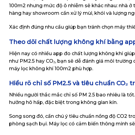
100m2 nhưng mức độ ô nhiễm sẽ khác nhau: nhà ở
hàng hay showroom cần xử lý mùi, khói và lượng ngư
Xác định đúng nhu cầu giúp bạn tránh chọn máy thi
Theo dõi chất lượng không khí bằng ap
Hiện nay có nhiều app đo chất lượng không khí giúp
như PM2.5 hay CO₂, bạn sẽ dễ đánh giá môi trường 
máy lọc không khí 100m2 phù hợp.
Hiểu rõ chỉ số PM2.5 và tiêu chuẩn CO₂ 
Nhiều người thắc mắc chỉ số PM 2.5 bao nhiêu là tố
hưởng hô hấp, đặc biệt trong không gian kín.
Song song đó, cần chú ý tiêu chuẩn nồng độ CO2 tr
phòng sạch bụi. Máy lọc có cảm biến thông minh sẽ h