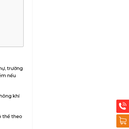
hự, trường
iễm nếu
không khí
ó thể theo