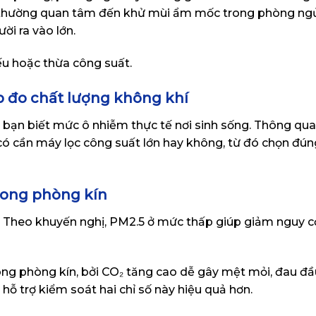
 thường quan tâm đến khử mùi ẩm mốc trong phòng ngủ
ời ra vào lớn.
ếu hoặc thừa công suất.
p đo chất lượng không khí
 bạn biết mức ô nhiễm thực tế nơi sinh sống. Thông qua 
có cần máy lọc công suất lớn hay không, từ đó chọn đú
trong phòng kín
t. Theo khuyến nghị, PM2.5 ở mức thấp giúp giảm nguy c
ong phòng kín, bởi CO₂ tăng cao dễ gây mệt mỏi, đau đầ
ỗ trợ kiểm soát hai chỉ số này hiệu quả hơn.