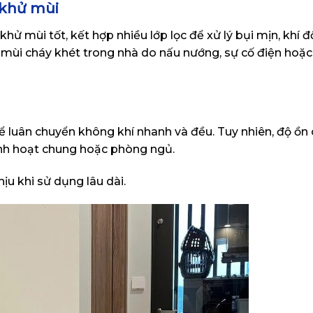
 khử mùi
hử mùi tốt, kết hợp nhiều lớp lọc để xử lý bụi mịn, khí 
hử mùi cháy khét trong nhà do nấu nướng, sự cố điện hoặ
 luân chuyển không khí nhanh và đều. Tuy nhiên, độ ồn 
inh hoạt chung hoặc phòng ngủ.
ịu khi sử dụng lâu dài.