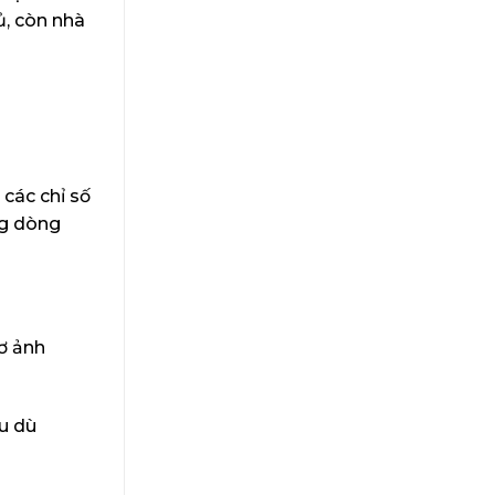
, còn nhà
các chỉ số
ng dòng
ơ ảnh
u dù