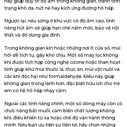
này giúp duy trì độ ẩm trong không gian, tránh tình
trạng khô da, nứt nẻ hay kích ứng đường hô hấp.
Ngược lại, nếu sống ở khu vực có độ ẩm cao, tính
năng hút ẩm sẽ giúp hạn chế nấm mốc, bảo vệ nội
thất và đồ dùng gia đình.
Trong không gian kín hoặc những nơi ít cửa sổ, mùi
hôi dễ tích tụ, gây khó chịu. Một số máy lọc không
khí được tích hợp công nghệ ozone hoặc than hoạt
tính giúp khử mùi thuốc lá, thức ăn, mùi vật nuôi và
các khí độc hại như formaldehyde. Điều này giúp
không gian trong lành hơn, đặc biệt hữu ích cho trẻ
em có hệ hô hấp nhạy cảm.
Ngoài các tính năng chính, một số dòng máy còn có
chức năng bắt muỗi, cảm biến chất lượng không
khí, điều khiển từ xa hoặc chế độ vận hành thông
minh. Nếu bạn ưu tiên sự tiện lợi, hãy chọn những