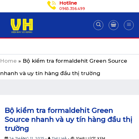
Hotline
Skip
0965.356.499
to
content
Home
»
Bộ kiểm tra formaldehit Green Source
nhanh và uy tín hàng đầu thị trường
Bộ kiểm tra formaldehit Green
Source nhanh và uy tín hàng đầu thị
trường
24 THÁNG 11, 2025
-
THU HÀ
-
1048 LƯỢT XEM