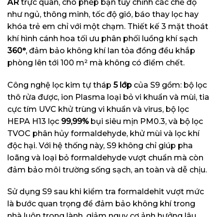
AR
trực quan, cho phép bạn tùy chỉnh các chế độ
như ngủ, thông minh, tốc độ gió, báo thay lọc hay
khóa trẻ em chỉ với một chạm. Thiết kế 3 mặt thoát
khí hình cánh hoa tối ưu phân phối luồng khí sạch
360°
, đảm bảo không khí lan tỏa đồng đều khắp
phòng lên tới 100 m² mà không có điểm chết.
Công nghệ lọc kim tự tháp
5 lớp
của S9 gồm: bộ lọc
thô rửa được, ion Plasma loại bỏ vi khuẩn và mùi, tia
cực tím UVC khử trùng vi khuẩn và virus, bộ lọc
HEPA H13 lọc
99,99%
bụi siêu mịn PM0.3, và bộ lọc
TVOC phân hủy formaldehyde, khử mùi và lọc khí
độc hại. Với hệ thống này, S9 không chỉ giúp pha
loãng và loại bỏ formaldehyde vượt chuẩn mà còn
đảm bảo môi trường sống sạch, an toàn và dễ chịu.
Sử dụng S9 sau khi kiểm tra formaldehit vượt mức
là bước quan trọng để đảm bảo không khí trong
nhà luôn trong lành, giảm nguy cơ ảnh hưởng lâu