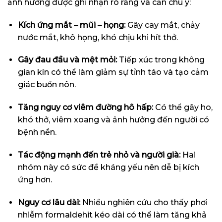
ảnh hưởng được ghi nhận rõ ràng và cần chú ý:
Kích ứng mắt – mũi – họng:
Gây cay mắt, chảy
nước mắt, khô họng, khó chịu khi hít thở.
Gây đau đầu và mệt mỏi:
Tiếp xúc trong không
gian kín có thể làm giảm sự tỉnh táo và tạo cảm
giác buồn nôn.
Tăng nguy cơ viêm đường hô hấp:
Có thể gây ho,
khó thở, viêm xoang và ảnh hưởng đến người có
bệnh nền.
Tác động mạnh đến trẻ nhỏ và người già:
Hai
nhóm này có sức đề kháng yếu nên dễ bị kích
ứng hơn.
Nguy cơ lâu dài:
Nhiều nghiên cứu cho thấy phơi
nhiễm formaldehit kéo dài có thể làm tăng khả