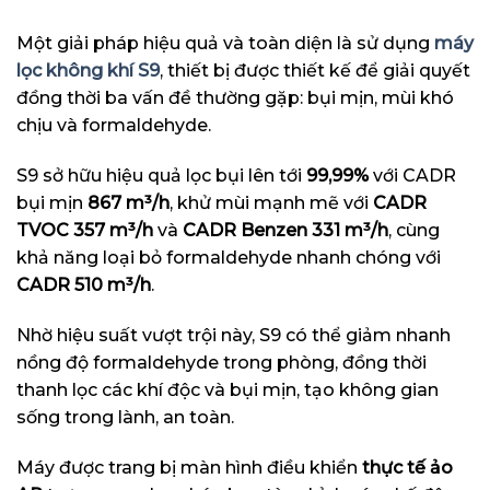
Một giải pháp hiệu quả và toàn diện là sử dụng
máy
lọc không khí S9
, thiết bị được thiết kế để giải quyết
đồng thời ba vấn đề thường gặp: bụi mịn, mùi khó
chịu và formaldehyde.
S9 sở hữu hiệu quả lọc bụi lên tới
99,99%
với CADR
bụi mịn
867 m³/h
, khử mùi mạnh mẽ với
CADR
TVOC 357 m³/h
và
CADR Benzen 331 m³/h
, cùng
khả năng loại bỏ formaldehyde nhanh chóng với
CADR 510 m³/h
.
Nhờ hiệu suất vượt trội này, S9 có thể giảm nhanh
nồng độ formaldehyde trong phòng, đồng thời
thanh lọc các khí độc và bụi mịn, tạo không gian
sống trong lành, an toàn.
Máy được trang bị màn hình điều khiển
thực tế ảo