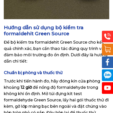
Hướng dẫn sử dụng bộ kiểm tra
formaldehit Green Source
Để bộ kiểm tra formaldehit Green Source cho kết
quả chính xác, bạn cần thao tác đúng quy trình và
đảm bảo môi trường đo ổn định. Dưới đây là hướng
dẫn chi tiết:
Chuẩn bị phòng và thuốc thử
Trước khi tiến hành đo, hãy đóng kín cửa phòng
khoảng
12 giờ
để nồng độ formaldehyde trong
không khí ổn định. Mở túi đựng kit test
formaldehyde Green Source, lấy hai gói thuốc thử đi
kèm, gỡ lớp màng bạc bên ngoài và đặt chúng vào
hộp tròn nhỏ có nắp. Đậy hộp lại để thuốc thử