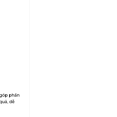
 góp phần
quả, dễ