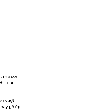
ất mà còn
ehit cho
ên vượt
 hay gỗ ép