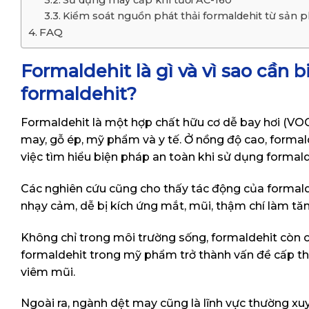
Sử dụng máy cấp khí tươi AC-160
Kiểm soát nguồn phát thải formaldehit từ sản 
FAQ
Formaldehit là gì và vì sao cần 
formaldehit?
Formaldehit là một hợp chất hữu cơ dễ bay hơi (VOC
may, gỗ ép, mỹ phẩm và y tế. Ở nồng độ cao, formal
việc tìm hiểu biện pháp an toàn khi sử dụng formalde
Các nghiên cứu cũng cho thấy tác động của formaldeh
nhạy cảm, dễ bị kích ứng mắt, mũi, thậm chí làm tă
Không chỉ trong môi trường sống, formaldehit còn 
formaldehit trong mỹ phẩm trở thành vấn đề cấp thi
viêm mũi.
Ngoài ra, ngành dệt may cũng là lĩnh vực thường xu