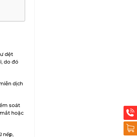
hư dệt
i, do đó
 miễn dịch
iểm soát
t mắt hoặc
ữ nếp,