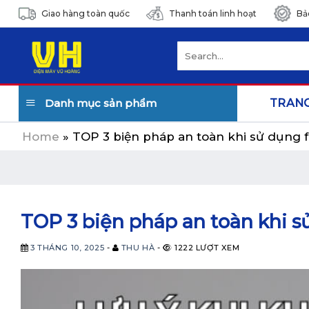
Skip
Giao hàng toàn quốc
Thanh toán linh hoạt
Bả
to
content
Search
for:
Danh mục sản phẩm
TRAN
Home
»
TOP 3 biện pháp an toàn khi sử dụng 
TOP 3 biện pháp an toàn khi s
3 THÁNG 10, 2025
-
THU HÀ
-
1222 LƯỢT XEM