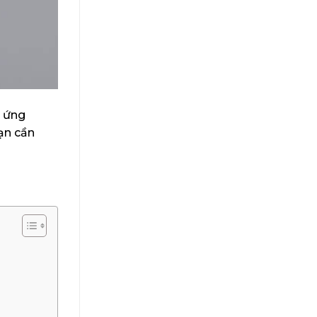
ò ứng
bạn cần