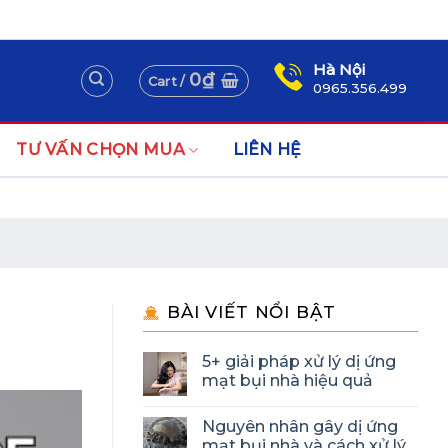
Assign a menu in Theme Options > Menus
Newsletter
Hà Nội
0
₫
Cart /
0965.356.499
TƯ VẤN CHỌN MUA
LIÊN HỆ
BÀI VIẾT NỔI BẬT
5+ giải pháp xử lý dị ứng
mạt bụi nhà hiệu quả
Nguyên nhân gây dị ứng
mạt bụi nhà và cách xử lý