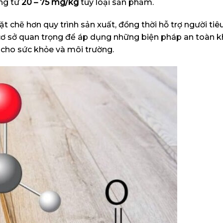
ộng từ
20 – 75 mg/kg
tùy loại sản phẩm.
 chẽ hơn quy trình sản xuất, đồng thời hỗ trợ người tiê
cơ sở quan trọng để áp dụng những biện pháp an toàn k
o cho sức khỏe và môi trường.