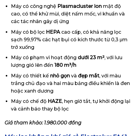
Máy có công nghệ
Plasmacluster ion
mật độ
cao, có thể khử mùi, diệt nấm mốc, vi khuẩn và
các tác nhân gây dị ứng
Máy có bộ lọc
HEPA
cao cấp, có khả năng lọc
sạch 99,97% các hạt bụi có kích thước từ 0,3 μm
trở xuống
Máy có phạm vi hoạt động
dưới 23 m²
, với lưu
lượng gió lên đến
180 m³/h
Máy có thiết kế
nhỏ gọn
và
đẹp mắt
, với màu
trắng chủ đạo và hai màu bảng điều khiển là đen
hoặc xanh dương
Máy có chế độ
HAZE
, hẹn giờ tắt, tự khởi động lại
và cảnh báo thay bộ lọc
Giá tham khảo: 1.980.000 đồng