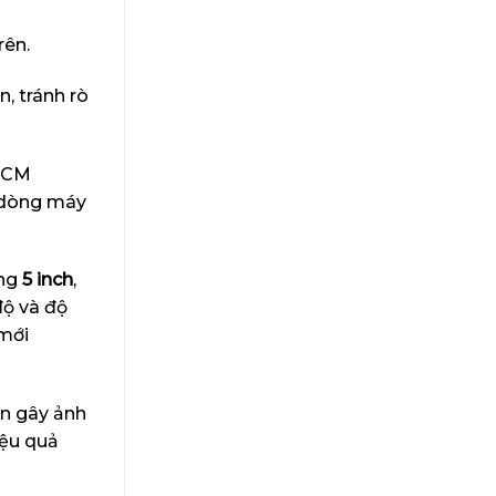
rên.
, tránh rò
 CCM
u dòng máy
ứng
5 inch
,
độ và độ
 mới
ân gây ảnh
iệu quả