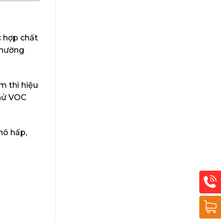
c hợp chất
 thường
m thì hiệu
khử VOC
hô hấp,