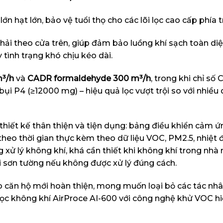
lớn hạt lớn, bảo vệ tuổi thọ cho các lõi lọc cao cấp phía t
hải theo cửa trên, giúp đảm bảo luồng khí sạch toàn diện
 tình trạng khó chịu kéo dài.
³/h
và
CADR formaldehyde 300 m³/h
, trong khi chỉ số
ụi P4 (≥12000 mg) – hiệu quả lọc vượt trội so với nhiề
hiết kế thân thiện và tiện dụng: bảng điều khiển cảm 
theo thời gian thực kèm theo dữ liệu VOC, PM2.5, nhiệt 
xử lý không khí, khá cần thiết khi không khí trong nhà
i sơn tường nếu không được xử lý đúng cách.
o căn hộ mới hoàn thiện, mong muốn loại bỏ các tác nh
ọc không khí AirProce AI-600 với công nghệ khử VOC h