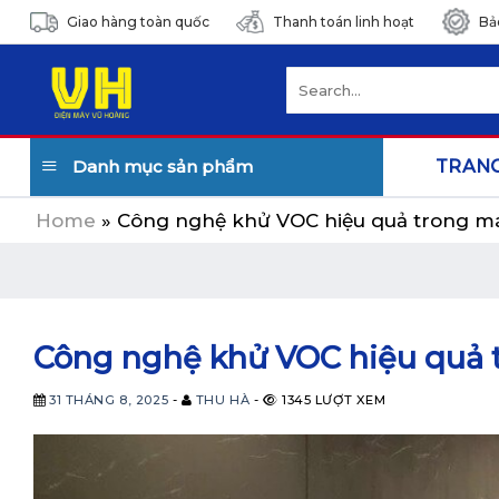
Skip
Giao hàng toàn quốc
Thanh toán linh hoạt
Bả
to
content
Search
for:
Danh mục sản phẩm
TRAN
Home
»
Công nghệ khử VOC hiệu quả trong má
Công nghệ khử VOC hiệu quả t
31 THÁNG 8, 2025
-
THU HÀ
-
1345 LƯỢT XEM