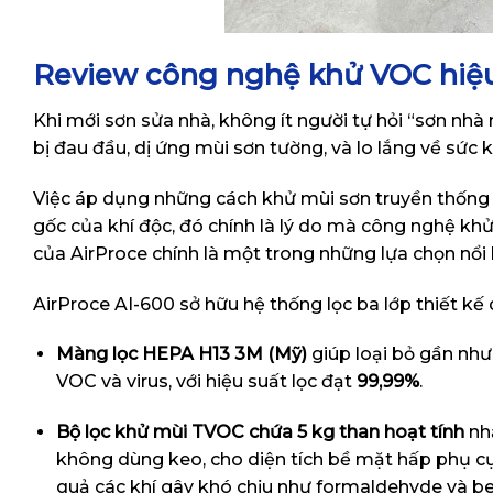
Review công nghệ khử VOC hiệu
Khi mới sơn sửa nhà, không ít người tự hỏi “sơn nhà
bị đau đầu, dị ứng mùi sơn tường, và lo lắng về sức
Việc áp dụng những cách khử mùi sơn truyền thống 
gốc của khí độc, đó chính là lý do mà công nghệ kh
của AirProce chính là một trong những lựa chọn nổi 
AirProce AI-600 sở hữu hệ thống lọc ba lớp thiết k
Màng lọc HEPA H13 3M (Mỹ)
giúp loại bỏ gần như
VOC và virus, với hiệu suất lọc đạt
99,99%
.
Bộ lọc khử mùi TVOC chứa 5 kg than hoạt tính
nhậ
không dùng keo, cho diện tích bề mặt hấp phụ c
quả các khí gây khó chịu như formaldehyde và 