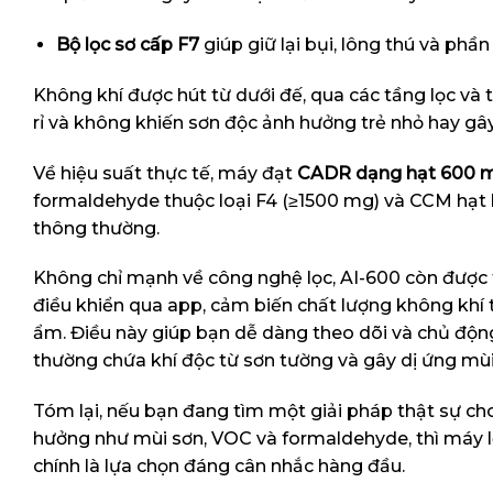
Bộ lọc sơ cấp F7
giúp giữ lại bụi, lông thú và phần 
Không khí được hút từ dưới đế, qua các tầng lọc và t
rỉ và không khiến sơn độc ảnh hưởng trẻ nhỏ hay gây
Về hiệu suất thực tế, máy đạt
CADR dạng hạt 600 m
formaldehyde thuộc loại F4 (≥1500 mg) và CCM hạt b
thông thường.
Không chỉ mạnh về công nghệ lọc, AI-600 còn được t
điều khiển qua app, cảm biến chất lượng không khí 
ẩm. Điều này giúp bạn dễ dàng theo dõi và chủ động 
thường chứa khí độc từ sơn tường và gây dị ứng mù
Tóm lại, nếu bạn đang tìm một giải pháp thật sự ch
hưởng như mùi sơn, VOC và formaldehyde, thì máy l
chính là lựa chọn đáng cân nhắc hàng đầu.