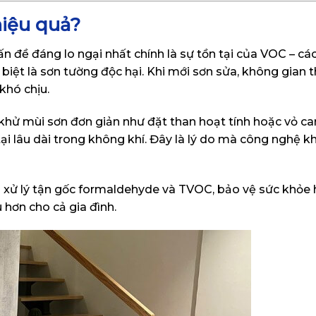
hiệu quả?
n đề đáng lo ngại nhất chính là sự tồn tại của VOC – cá
 biệt là sơn tường độc hại. Khi mới sơn sửa, không gian
khó chịu.
hử mùi sơn đơn giản như đặt than hoạt tính hoặc vỏ ca
tại lâu dài trong không khí. Đây là lý do mà công nghệ 
p xử lý tận gốc formaldehyde và TVOC, bảo vệ sức khỏe 
 hơn cho cả gia đình.