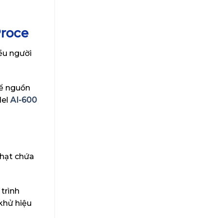
Proce
ều người
để nguồn
del
AI-600
 hạt chứa
trình
khử hiệu