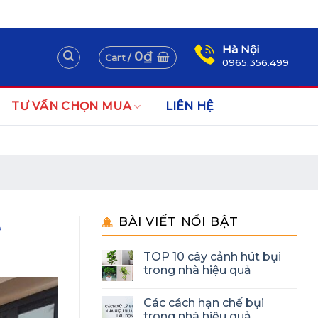
Assign a menu in Theme Options > Menus
Newsletter
Hà Nội
0
₫
Cart /
0965.356.499
TƯ VẤN CHỌN MUA
LIÊN HỆ
BÀI VIẾT NỔI BẬT
e
TOP 10 cây cảnh hút bụi
trong nhà hiệu quả
Các cách hạn chế bụi
trong nhà hiệu quả