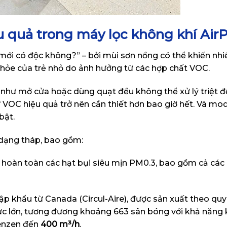
 quả trong máy lọc không khí Air
 mới có độc không?” – bởi mùi sơn nồng có thể khiến nhi
 khỏe của trẻ nhỏ do ảnh hưởng từ các hợp chất VOC.
như mở cửa hoặc dùng quạt đều không thể xử lý triệt 
ử VOC hiệu quả trở nên cần thiết hơn bao giờ hết. Và mo
bật.
ế dạng tháp, bao gồm:
 hoàn toàn các hạt bụi siêu mịn PM0.3, bao gồm cả các
p khẩu từ Canada (Circul-Aire), được sản xuất theo quy 
ực lớn, tương đương khoảng 663 sân bóng với khả năng 
benzen đến
400 m³/h
.