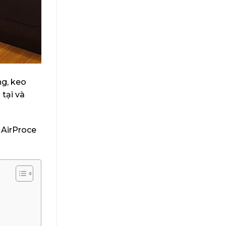
ng, keo
tại và
 AirProce