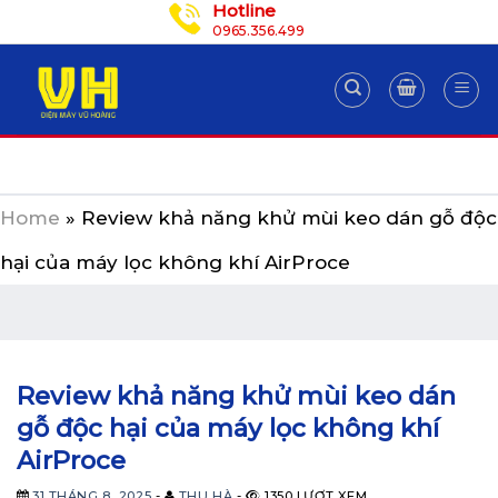
Hotline
Skip
0965.356.499
to
content
Home
»
Review khả năng khử mùi keo dán gỗ độc
hại của máy lọc không khí AirProce
Review khả năng khử mùi keo dán
gỗ độc hại của máy lọc không khí
AirProce
31 THÁNG 8, 2025
-
THU HÀ
-
1350 LƯỢT XEM