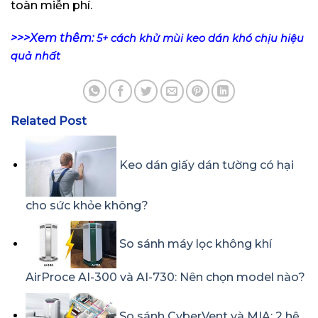
toàn miễn phí.
>>>Xem thêm:
5+ cách khử mùi keo dán khó chịu hiệu
quả nhất
Related Post
Keo dán giấy dán tường có hại
cho sức khỏe không?
So sánh máy lọc không khí
AirProce AI-300 và AI-730: Nên chọn model nào?
So sánh CyberVent và MIA: 2 hệ