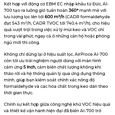
Kết hợp với động cơ EBM EC nhập khẩu từ Đức, AI-
700 tạo ra luồng gió tuần hoàn
360°
mạnh mẽ với
lưu lượng lọc lên tới
600 m³/h
(CADR formaldehyde
đạt 543 m³/h, CADR TVOC tới 740,4 m³/h), cho hiệu
quả vượt trội trong việc xử lý mùi keo và VOC chỉ
trong vài phút, ngay cả ở những căn hộ hoặc phòng
ngủ mới thi công.
Không chỉ dừng lại ở hiệu suất lọc, AirProce AI-700
còn tối ưu trải nghiệm người dùng với màn hình
cảm ứng
5 inch,
cảm biến chất lượng không khí
tháo rời và hệ thống quản lý qua ứng dụng thông
minh, giúp bạn kiểm soát chính xác nồng độ
formaldehyde và các hóa chất trong keo dán theo
thời gian thực.
Chính sự kết hợp giữa công nghệ khử VOC hiệu quả
và thiết kế vận hành hiện đại đã biến AI-700 trở