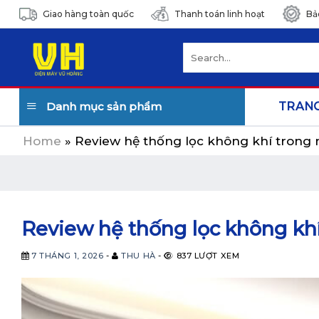
Skip
Giao hàng toàn quốc
Thanh toán linh hoạt
Bả
to
content
Search
for:
Danh mục sản phẩm
TRAN
Home
»
Review hệ thống lọc không khí trong 
Review hệ thống lọc không khí
7 THÁNG 1, 2026
-
THU HÀ
-
837 LƯỢT XEM