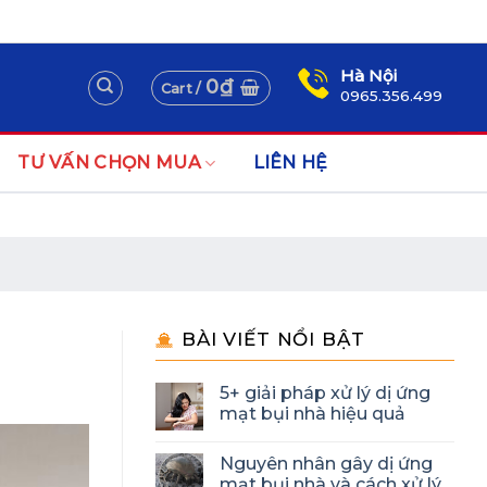
Assign a menu in Theme Options > Menus
Newsletter
Hà Nội
0
₫
Cart /
0965.356.499
TƯ VẤN CHỌN MUA
LIÊN HỆ
BÀI VIẾT NỔI BẬT
5+ giải pháp xử lý dị ứng
mạt bụi nhà hiệu quả
Nguyên nhân gây dị ứng
mạt bụi nhà và cách xử lý