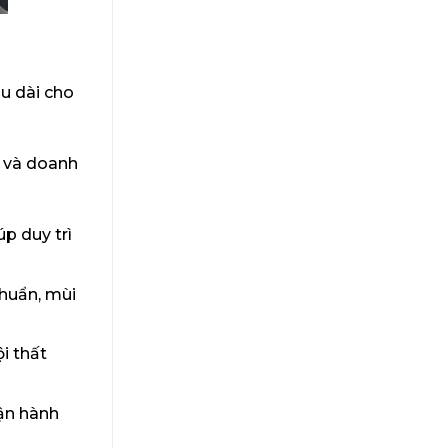
âu dài cho
h và doanh
p duy trì
khuẩn, mùi
i thất
vận hành