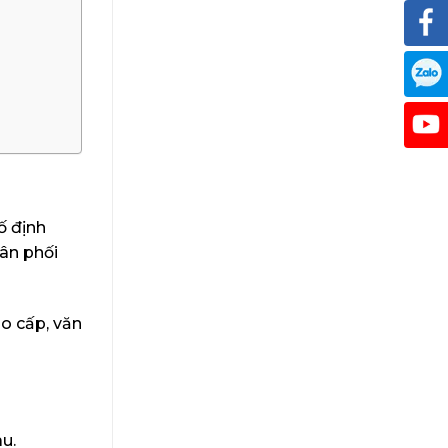
ố định
hân phối
ao cấp, văn
au.