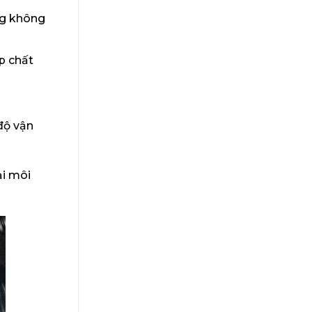
ng không
p chất
độ vận
ại môi