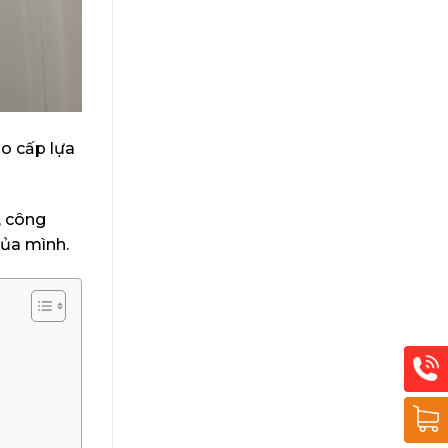
ao cấp lựa
, công
của mình.