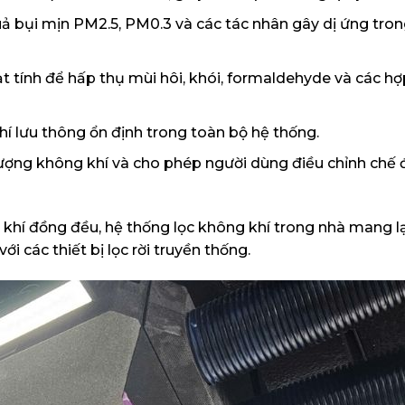
quả bụi mịn PM2.5, PM0.3 và các tác nhân gây dị ứng tro
t tính để hấp thụ mùi hôi, khói, formaldehyde và các hợ
í lưu thông ổn định trong toàn bộ hệ thống.
lượng không khí và cho phép người dùng điều chỉnh chế 
g khí đồng đều, hệ thống lọc không khí trong nhà mang l
i các thiết bị lọc rời truyền thống.