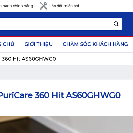
o hành chính hãng
Lắp đặt miễn phí
G CHỦ
GIỚI THIỆU
CHĂM SÓC KHÁCH HÀNG
re 360 Hit AS60GHWG0
 PuriCare 360 Hit AS60GHWG0