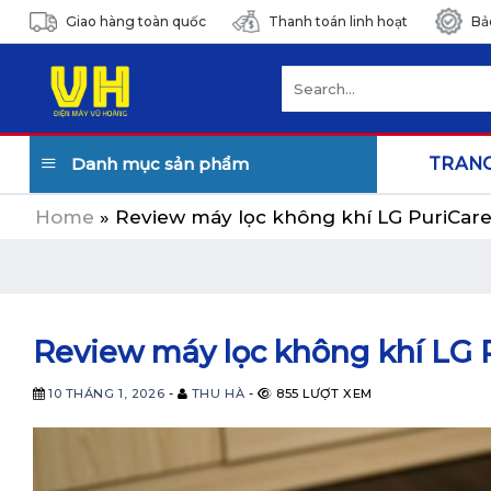
Skip
Giao hàng toàn quốc
Thanh toán linh hoạt
Bả
to
content
Search
for:
Danh mục sản phẩm
TRAN
Home
»
Review máy lọc không khí LG PuriCa
Review máy lọc không khí LG
10 THÁNG 1, 2026
-
THU HÀ
-
855 LƯỢT XEM