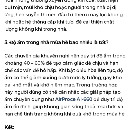
hòa nhưng thường xuyên đóng kín cửa, xuất hiện
bụi mịn, mùi khó chịu hoặc người trong nhà bị dị
ứng, hen suyễn thì nên đầu tư thêm máy lọc không
khí hoặc hệ thống cấp khí tươi để cải thiện chất
lượng không khí trong nhà.
3. Độ ẩm trong nhà mùa hè bao nhiêu là tốt?
Các chuyên gia khuyến nghị nên duy trì độ ẩm trong
khoảng 40 – 60% để tạo cảm giác dễ chịu và hạn
chế các vấn đề hô hấp. Khi bật điều hòa liên tục, độ
ẩm có thể giảm xuống dưới mức lý tưởng, gây khô
da, khô mắt và khô niêm mạc. Trong trường hợp
này, người dùng có thể cân nhắc các giải pháp tạo
ẩm chuyên dụng như
AirProce AI-660
để duy trì độ
ẩm ổn định, giúp không gian sống thoải mái hơn và
hạn chế tình trạng không khí quá khô trong mùa hè.
Kết: