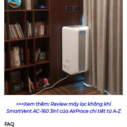
>>>Xem thêm: Review máy lọc không khí
SmartVent AC-160 3in1 của AirProce chi tiết từ A-Z
FAQ