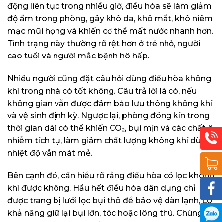
động liên tục trong nhiều giờ, điều hòa sẽ làm giảm
độ ẩm trong phòng, gây khô da, khô mắt, khô niêm
mạc mũi họng và khiến cơ thể mất nước nhanh hơn.
Tình trạng này thường rõ rệt hơn ở trẻ nhỏ, người
cao tuổi và người mắc bệnh hô hấp.
Nhiều người cũng đặt câu hỏi dùng điều hòa không
khí trong nhà có tốt không. Câu trả lời là có, nếu
không gian vẫn được đảm bảo lưu thông không khí
và vệ sinh định kỳ. Ngược lại, phòng đóng kín trong
thời gian dài có thể khiến CO₂, bụi mịn và các chất ô
nhiễm tích tụ, làm giảm chất lượng không khí dù
nhiệt độ vẫn mát mẻ.
Bên cạnh đó, cần hiểu rõ rằng điều hòa có lọc không
khí được không. Hầu hết điều hòa dân dụng chỉ
được trang bị lưới lọc bụi thô để bảo vệ dàn lạnh, có
khả năng giữ lại bụi lớn, tóc hoặc lông thú. Chúng