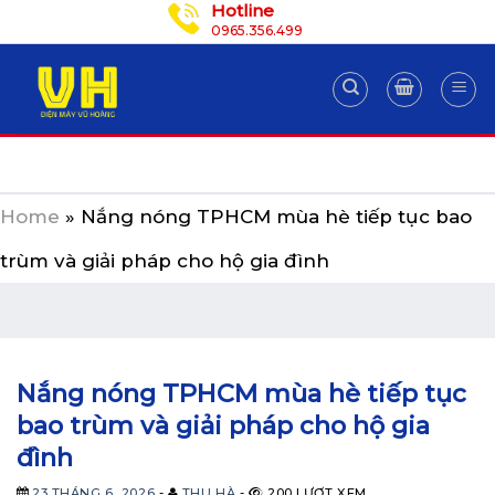
Hotline
Skip
0965.356.499
to
content
Home
»
Nắng nóng TPHCM mùa hè tiếp tục bao
trùm và giải pháp cho hộ gia đình
Nắng nóng TPHCM mùa hè tiếp tục
bao trùm và giải pháp cho hộ gia
đình
23 THÁNG 6, 2026
-
THU HÀ
-
200 LƯỢT XEM