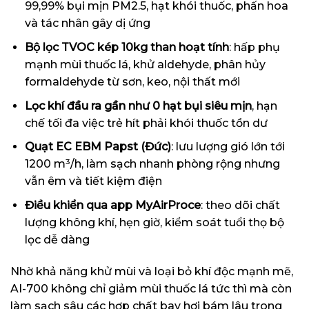
99,99% bụi mịn PM2.5, hạt khói thuốc, phấn hoa
và tác nhân gây dị ứng
Bộ lọc TVOC kép 10kg than hoạt tính
: hấp phụ
mạnh mùi thuốc lá, khử aldehyde, phân hủy
formaldehyde từ sơn, keo, nội thất mới
Lọc khí đầu ra gần như 0 hạt bụi siêu mịn
, hạn
chế tối đa việc trẻ hít phải khói thuốc tồn dư
Quạt EC EBM Papst (Đức)
: lưu lượng gió lớn tới
1200 m³/h, làm sạch nhanh phòng rộng nhưng
vẫn êm và tiết kiệm điện
Điều khiển qua app MyAirProce
: theo dõi chất
lượng không khí, hẹn giờ, kiểm soát tuổi thọ bộ
lọc dễ dàng
Nhờ khả năng khử mùi và loại bỏ khí độc mạnh mẽ,
AI-700 không chỉ giảm mùi thuốc lá tức thì mà còn
làm sạch sâu các hợp chất bay hơi bám lâu trong