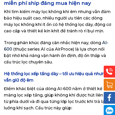
miễn phí ship đáng mua hiện nay
Khi tìm kiếm máy lọc không khí êm nhưng vẫn đảm
bảo hiệu suất cao, nhiều người ưu tiên các dòng
máy lọc không khí ít ồn có hệ thống lọc dày, động cơ
cao cấp và thiết kế kín khít để tránh rò rỉ bụi mịn.
Trong phân khúc đáng cân nhắc hiện nay, dòng
AI-
600
(thuộc series AI của AirProce) là lựa chọn nổi
bật nhờ khả năng vận hành ổn định, độ ồn thấp và
cấu trúc lọc chuyên sâu.
Hệ thống lọc xếp tầng dày – tối ưu hiệu quả nhưng
vẫn giữ độ êm
Điểm khác biệt của dòng AI-600 nằm ở thiết kế
màng lọc xếp tầng, giúp không khí được hút liên tục
từ phía dưới và đi qua từng lớp lọc trước khi trả lại
luồng khí sạch. Cấu trúc này giúp: