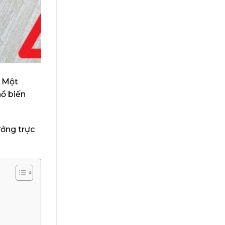
? Một
hổ biến
ưởng trực