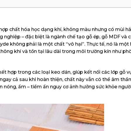
 hợp chất hóa học dạng khí, không màu nhưng có mùi 
 nghiệp – đặc biệt là ngành chế tạo gỗ ép, gỗ MDF và c
de không phải là một chất “vô hại”. Thực tế, nó là một
hông khí và tồn tại lâu dài trong môi trường kín như ph
 hợp trong các loại keo dán, giúp kết nối các lớp gỗ v
 ngay cả sau khi hoàn thiện, chất này vẫn có thể âm thầm
iện nóng, ẩm – tiềm ẩn nguy cơ ảnh hưởng sức khỏe ngườ