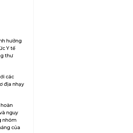
ảnh hưởng
ức Y tế
ng thư
ới các
ơ địa nhạy
i hoàn
 và nguy
ng nhóm
kháng của