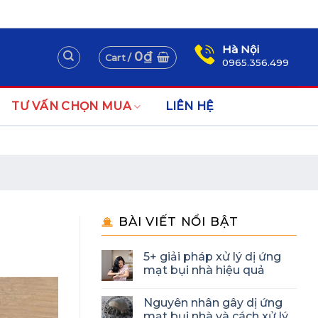
Assign a menu in Theme Options > Menus
Newsletter
Hà Nội
0
₫
Cart /
0965.356.499
TƯ VẤN CHỌN MUA
LIÊN HỆ
BÀI VIẾT NỔI BẬT
5+ giải pháp xử lý dị ứng
mạt bụi nhà hiệu quả
Nguyên nhân gây dị ứng
mạt bụi nhà và cách xử lý