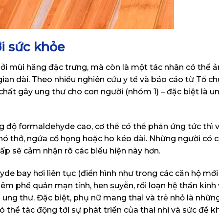
i sức khỏe
ởi mùi hăng đặc trưng, mà còn là một tác nhân có thể 
ian dài. Theo nhiều nghiên cứu y tế và báo cáo từ Tổ ch
ất gây ung thư cho con người (nhóm 1) – đặc biệt là u
g độ formaldehyde cao, cơ thể có thể phản ứng tức thì v
hó thở, ngứa cổ họng hoặc ho kéo dài. Những người có c
hấp sẽ cảm nhận rõ các biểu hiện này hơn.
yde bay hơi liên tục (điển hình như trong các căn hộ mớ
viêm phế quản mạn tính, hen suyễn, rối loạn hệ thần kinh
i ung thư. Đặc biệt, phụ nữ mang thai và trẻ nhỏ là nhữ
 thể tác động tới sự phát triển của thai nhi và sức đề 