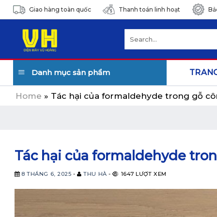
Skip
Giao hàng toàn quốc
Thanh toán linh hoạt
Bả
to
content
Search
for:
Danh mục sản phẩm
TRAN
Home
»
Tác hại của formaldehyde trong gỗ cô
Tác hại của formaldehyde tron
8 THÁNG 6, 2025
-
THU HÀ
-
1647 LƯỢT XEM