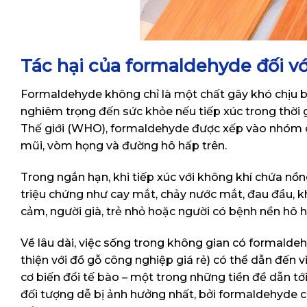
Tác hại của formaldehyde đối vớ
Formaldehyde không chỉ là một chất gây khó chịu b
nghiêm trọng đến sức khỏe nếu tiếp xúc trong thời g
Thế giới (WHO), formaldehyde được xếp vào nhóm ch
mũi, vòm họng và đường hô hấp trên.
Trong ngắn hạn, khi tiếp xúc với không khí chứa nồn
triệu chứng như cay mắt, chảy nước mắt, đau đầu, k
cảm, người già, trẻ nhỏ hoặc người có bệnh nền hô 
Về lâu dài, việc sống trong không gian có formaldeh
thiện với đồ gỗ công nghiệp giá rẻ) có thể dẫn đến 
cơ biến đổi tế bào – một trong những tiền đề dẫn tớ
đối tượng dễ bị ảnh hưởng nhất, bởi formaldehyde có