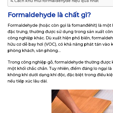
Cách khử mùi formaldehyde hiệu quả nhất
Formaldehyde là chất gì?
Formaldehyde (hoặc còn gọi là fomanđêhít) là một
đặc trưng, thường được sử dụng trong sản xuất công
công nghiệp khác. Dù xuất hiện phổ biến, formaldehy
hữu cơ dễ bay hơi (VOC), có khả năng phát tán vào k
phòng khách, văn phòng…
Trong công nghiệp gỗ, formaldehyde thường được kết
một khối chắc chắn. Tuy nhiên, điểm đáng lo ngại là
không khí dưới dạng khí độc, đặc biệt trong điều k
nếu tiếp xúc lâu dài.