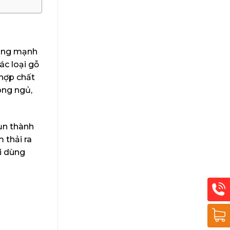
hăng mạnh
ác loại gỗ
 hợp chất
òng ngủ,
ụn thành
 thải ra
i dùng