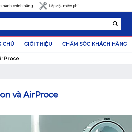
o hành chính hãng
Lắp đặt miễn phí
G CHỦ
GIỚI THIỆU
CHĂM SÓC KHÁCH HÀNG
irProce
on và AirProce