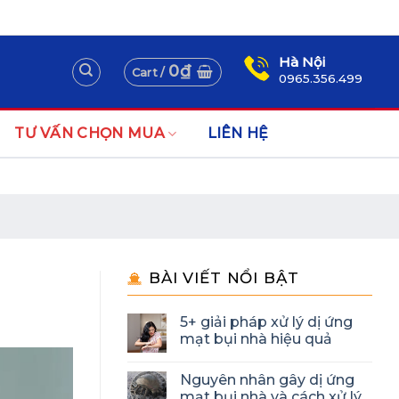
Assign a menu in Theme Options > Menus
Newsletter
Hà Nội
0
₫
Cart /
0965.356.499
TƯ VẤN CHỌN MUA
LIÊN HỆ
BÀI VIẾT NỔI BẬT
5+ giải pháp xử lý dị ứng
mạt bụi nhà hiệu quả
Nguyên nhân gây dị ứng
mạt bụi nhà và cách xử lý