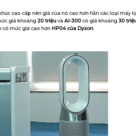
húc cao cấp nên giá của nó cao hơn hẳn các loại máy l
ức giá khoảng
20 triệu
và
AI-300
có giá khoảng
30 triệ
e có mức giá cao hơn
HP04 của Dyson
.