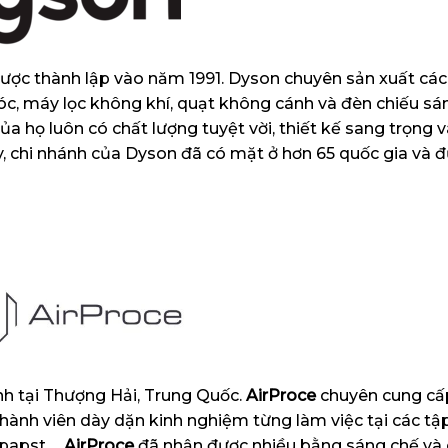
được thành lập vào năm 1991. Dyson chuyên sản xuất các
c, máy lọc không khí, quạt không cánh và đèn chiếu sá
 họ luôn có chất lượng tuyệt vời, thiết kế sang trọng và
y, chi nhánh của Dyson đã có mặt ở hơn 65 quốc gia và 
nh tại Thượng Hải, Trung Quốc.
AirProce
chuyên cung cấ
hành viên dày dặn kinh nghiệm từng làm việc tại các t
papst,…
AirProce
đã nhận được nhiều bằng sáng chế và c