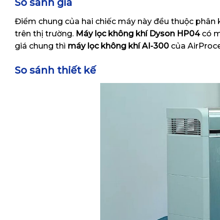
So sánh giá
Điểm chung của hai chiếc máy này đều thuộc phân k
trên thị trường.
Máy lọc không khí Dyson HP04
có m
giá chung thì
máy lọc không khí AI-300
của AirProc
So sánh thiết kế