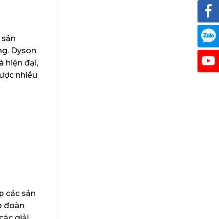
 sản
ng. Dyson
 hiện đại,
được nhiều
p các sản
ập đoàn
ác giải