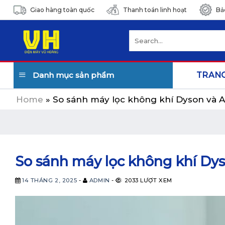
Skip
Giao hàng toàn quốc
Thanh toán linh hoạt
Bả
to
content
Search
for:
Danh mục sản phẩm
TRAN
Home
»
So sánh máy lọc không khí Dyson và A
So sánh máy lọc không khí Dys
14 THÁNG 2, 2025
-
ADMIN
-
2033 LƯỢT XEM