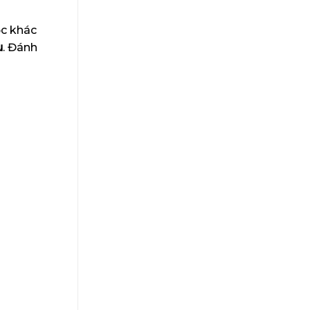
ọc khác
u
. Đánh