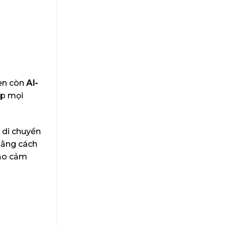
en còn
AI-
ợp mọi
 di chuyển
bằng cách
tạo cảm