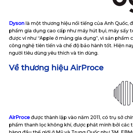
Dyson
là một thương hiệu nổi tiếng của Anh Quốc, 
phẩm gia dụng cao cấp như máy hút bụi, máy sấy tó
được ví như “Apple ở mảng gia dụng”, vì sản phẩm của
công nghệ tiên tiến và chế độ bảo hành tốt. Hiện na
người tiêu dùng yêu thích và tin dùng.
Về thương hiệu AirProce
AirProce
được thành lập vào năm 2011, có trụ sở chí
phẩm thanh lọc không khí, được phát minh bởi các t
hàng đầu thế giới ở Mỹ và Trung Quốc như 3M, EBM