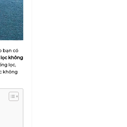
p bạn có
lọc không
ống lọc,
ọc không