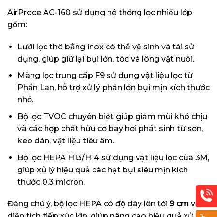
AirProce AC-160 sử dụng hệ thống lọc nhiều lớp
gồm:
Lưới lọc thô bằng inox có thể vệ sinh và tái sử
dụng, giúp giữ lại bụi lớn, tóc và lông vật nuôi.
Màng lọc trung cấp F9 sử dụng vật liệu lọc từ
Phần Lan, hỗ trợ xử lý phần lớn bụi mịn kích thước
nhỏ.
Bộ lọc TVOC chuyên biệt giúp giảm mùi khó chịu
và các hợp chất hữu cơ bay hơi phát sinh từ sơn,
keo dán, vật liệu tiêu âm.
Bộ lọc HEPA H13/H14 sử dụng vật liệu lọc của 3M,
giúp xử lý hiệu quả các hạt bụi siêu mịn kích
thước 0,3 micron.
Đáng chú ý, bộ lọc HEPA có độ dày lên tới
9 cm
với
diện tích tiếp xúc lớn, giúp nâng cao hiệu quả xử lý