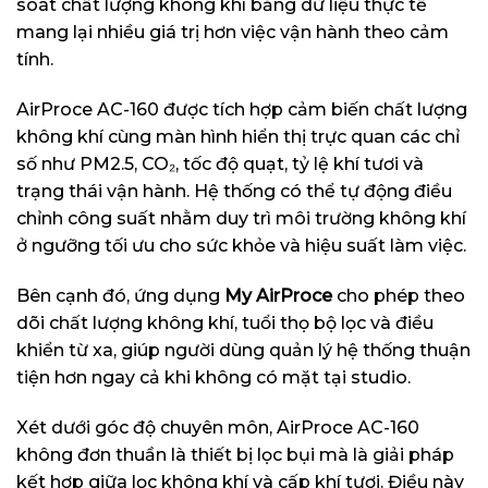
soát chất lượng không khí bằng dữ liệu thực tế
mang lại nhiều giá trị hơn việc vận hành theo cảm
tính.
AirProce AC-160 được tích hợp cảm biến chất lượng
không khí cùng màn hình hiển thị trực quan các chỉ
số như PM2.5, CO₂, tốc độ quạt, tỷ lệ khí tươi và
trạng thái vận hành. Hệ thống có thể tự động điều
chỉnh công suất nhằm duy trì môi trường không khí
ở ngưỡng tối ưu cho sức khỏe và hiệu suất làm việc.
Bên cạnh đó, ứng dụng
My AirProce
cho phép theo
dõi chất lượng không khí, tuổi thọ bộ lọc và điều
khiển từ xa, giúp người dùng quản lý hệ thống thuận
tiện hơn ngay cả khi không có mặt tại studio.
Xét dưới góc độ chuyên môn, AirProce AC-160
không đơn thuần là thiết bị lọc bụi mà là giải pháp
kết hợp giữa lọc không khí và cấp khí tươi. Điều này