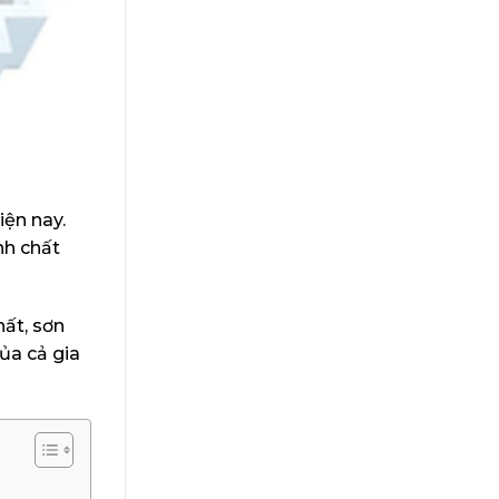
ện nay.
nh chất
hất, sơn
ủa cả gia