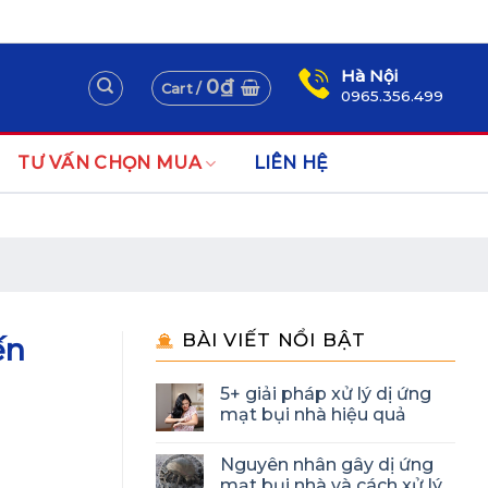
Assign a menu in Theme Options > Menus
Newsletter
Hà Nội
0
₫
Cart /
0965.356.499
TƯ VẤN CHỌN MUA
LIÊN HỆ
BÀI VIẾT NỔI BẬT
ến
5+ giải pháp xử lý dị ứng
mạt bụi nhà hiệu quả
Nguyên nhân gây dị ứng
mạt bụi nhà và cách xử lý