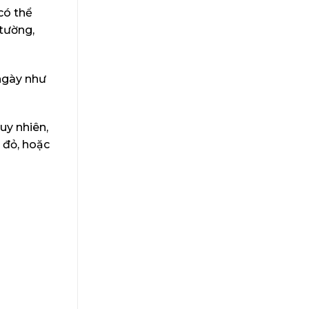
có thể
 tường,
 ngày như
uy nhiên,
 đỏ, hoặc