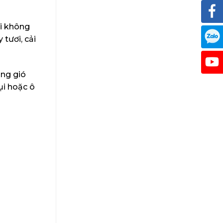
ỏi không
 tươi, cải
ông gió
ụi hoặc ô