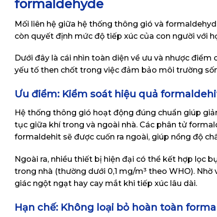
formaldehyde
Mối liên hệ giữa hệ thống thông gió và formaldehy
còn quyết định mức độ tiếp xúc của con người với h
Dưới đây là cái nhìn toàn diện về ưu và nhược điểm
yếu tố then chốt trong việc đảm bảo môi trường số
Ưu điểm: Kiểm soát hiệu quả formaldehi
Hệ thống thông gió hoạt động đúng chuẩn giúp giảm 
tục giữa khí trong và ngoài nhà. Các phân tử formal
formaldehit sẽ được cuốn ra ngoài, giúp nồng độ chấ
Ngoài ra, nhiều thiết bị hiện đại có thể kết hợp lọc 
trong nhà (thường dưới 0,1 mg/m³ theo WHO). Nhờ vậ
giác ngột ngạt hay cay mắt khi tiếp xúc lâu dài.
Hạn chế: Không loại bỏ hoàn toàn forma