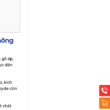
không
 gỗ ép,
cực đến
, kích
ehyde còn
t chất