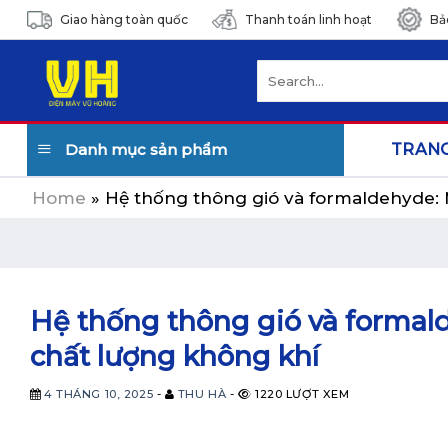
Skip
Giao hàng toàn quốc
Thanh toán linh hoạt
Bả
to
content
Search
for:
Danh mục sản phẩm
TRAN
Home
»
Hệ thống thông gió và formaldehyde: 
Hệ thống thông gió và formal
chất lượng không khí
4 THÁNG 10, 2025
-
THU HÀ
-
1220 LƯỢT XEM