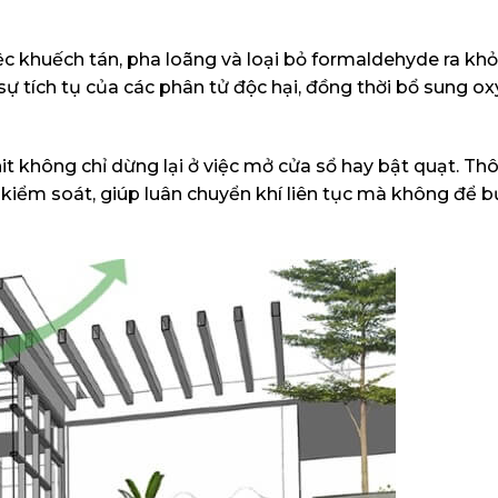
ệc khuếch tán, pha loãng và loại bỏ formaldehyde ra kh
ự tích tụ của các phân tử độc hại, đồng thời bổ sung oxy
it không chỉ dừng lại ở việc mở cửa sổ hay bật quạt. Th
 kiểm soát, giúp luân chuyển khí liên tục mà không để b