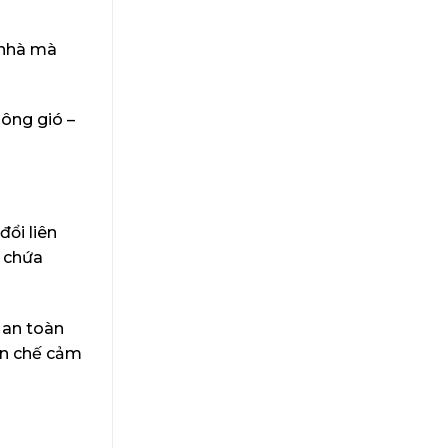
 nhà mà
hông gió –
ổi liên
ó chứa
n an toàn
ạn chế cảm