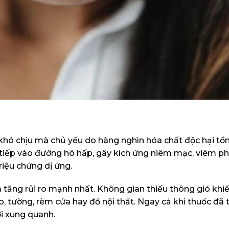
khó chịu mà chủ yếu do hàng nghìn hóa chất độc hại tồn
ực tiếp vào đường hô hấp, gây kích ứng niêm mạc, viêm p
riệu chứng dị ứng.
m tăng rủi ro mạnh nhất. Không gian thiếu thông gió khi
o, tường, rèm cửa hay đồ nội thất.
Ngay cả khi thuốc đã t
ời xung quanh.