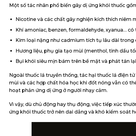
Một số tác nhân phổ biến gây dị ứng khói thuốc gồ
Nicotine và các chất gây nghiện kích thích niêm
Khí amoniac, benzen, formaldehyde, xyanua… có 
Kim loại nặng như cadmium tích tụ lâu dài trong 
Hương liệu, phụ gia tạo mùi (menthol, tinh dầu t
Bụi khói siêu mịn bám trên bề mặt và phát tán lạ
Ngoài thuốc lá truyền thống, tác hại thuốc lá điện 
mùi và các hợp chất hóa học khi đốt nóng vẫn có th
hoạt phản ứng dị ứng ở người nhạy cảm.
Vì vậy, dù chủ động hay thụ động, việc tiếp xúc thườ
ứng khói thuốc trở nên dai dẳng và khó kiểm soát hơ