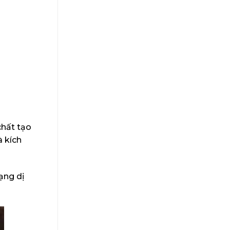
chất tạo
à kích
ạng dị