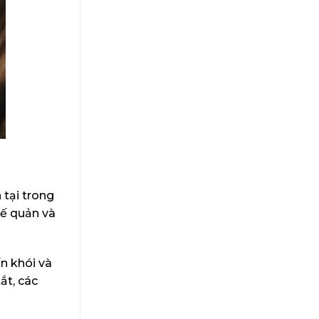
 tại trong
hế quản và
ến khói và
ắt, các