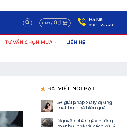
Assign a menu in Theme Options > Menus
Newsletter
Hà Nội
0
₫
Cart /
0965.356.499
TƯ VẤN CHỌN MUA
LIÊN HỆ
BÀI VIẾT NỔI BẬT
5+ giải pháp xử lý dị ứng
mạt bụi nhà hiệu quả
Nguyên nhân gây dị ứng
mạt bụi nhà và cách xử lý