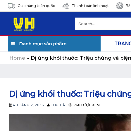
Skip
Giao hàng toàn quốc
Thanh toán linh hoạt
Bả
to
content
Search
for:
Danh mục sản phẩm
TRAN
Home
»
Dị ứng khói thuốc: Triệu chứng và biện
Dị ứng khói thuốc: Triệu chứng
4 THÁNG 2, 2026
-
THU HÀ
-
760 LƯỢT XEM