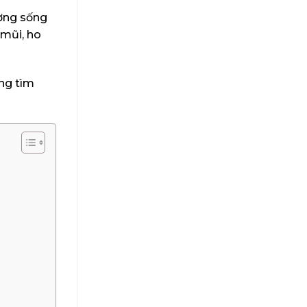
ường sống
 mũi, ho
ùng tìm