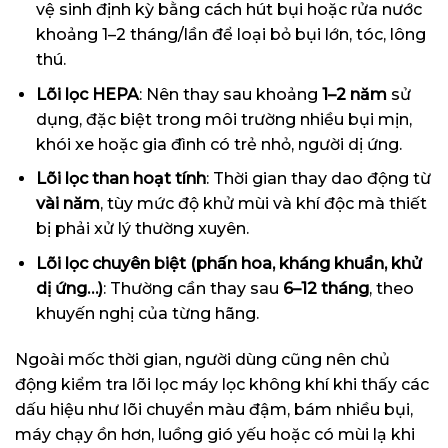
vệ sinh định kỳ bằng cách hút bụi hoặc rửa nước
khoảng 1–2 tháng/lần để loại bỏ bụi lớn, tóc, lông
thú.
Lõi lọc HEPA
: Nên thay sau khoảng
1–2 năm
sử
dụng, đặc biệt trong môi trường nhiều bụi mịn,
khói xe hoặc gia đình có trẻ nhỏ, người dị ứng.
Lõi lọc than hoạt tính
: Thời gian thay dao động từ
vài năm
, tùy mức độ khử mùi và khí độc mà thiết
bị phải xử lý thường xuyên.
Lõi lọc chuyên biệt (phấn hoa, kháng khuẩn, khử
dị ứng…)
: Thường cần thay sau
6–12 tháng
, theo
khuyến nghị của từng hãng.
Ngoài mốc thời gian, người dùng cũng nên chủ
động kiểm tra
lõi lọc máy lọc không khí
khi thấy các
dấu hiệu như lõi chuyển màu đậm, bám nhiều bụi,
máy chạy ồn hơn, luồng gió yếu hoặc có mùi lạ khi