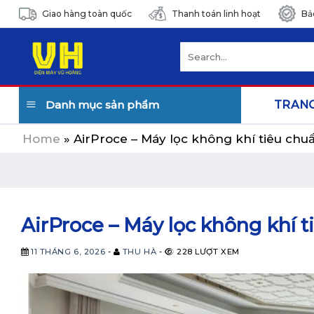
Skip
Giao hàng toàn quốc
Thanh toán linh hoạt
Bả
to
content
Search
for:
Danh mục sản phẩm
TRAN
Home
»
AirProce – Máy lọc không khí tiêu ch
AirProce – Máy lọc không khí 
11 THÁNG 6, 2026
-
THU HÀ
-
228 LƯỢT XEM