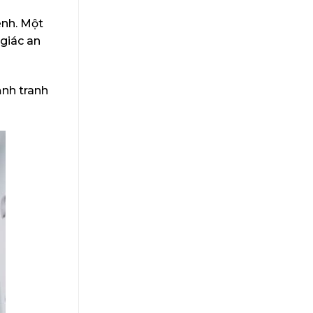
ệnh. Một
giác an
ạnh tranh