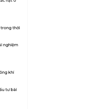
các hạt ô
trong thời
rải nghiệm
ông khí
ầu tư bài