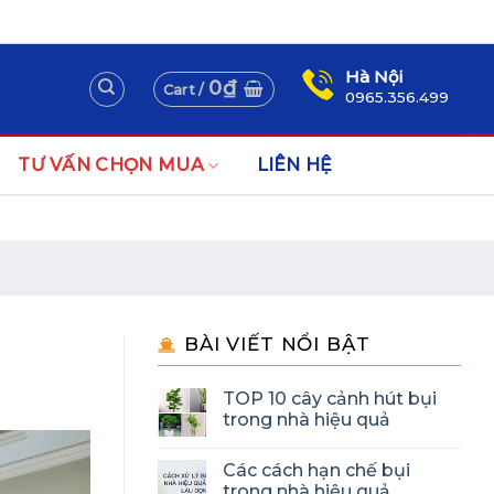
Assign a menu in Theme Options > Menus
Newsletter
Hà Nội
0
₫
Cart /
0965.356.499
TƯ VẤN CHỌN MUA
LIÊN HỆ
BÀI VIẾT NỔI BẬT
TOP 10 cây cảnh hút bụi
trong nhà hiệu quả
Các cách hạn chế bụi
trong nhà hiệu quả