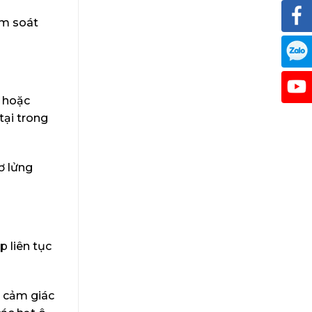
ểm soát
n hoặc
tại trong
ơ lửng
 liên tục
g cảm giác