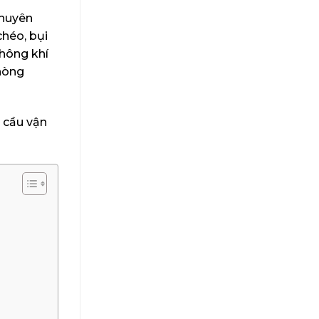
chuyên
héo, bụi
không khí
hòng
u cầu vận