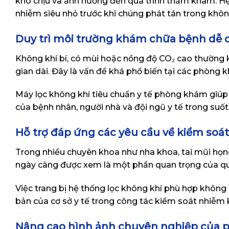
khó chịu và ảnh hưởng đến quá trình thăm khám. Hệ 
nhiễm siêu nhỏ trước khi chúng phát tán trong không
Duy trì môi trường khám chữa bệnh dễ 
Không khí bí, có mùi hoặc nồng độ CO₂ cao thường k
gian dài. Đây là vấn đề khá phổ biến tại các phòng 
Máy lọc không khí tiêu chuẩn y tế phòng khám giúp d
của bệnh nhân, người nhà và đội ngũ y tế trong suốt 
Hỗ trợ đáp ứng các yêu cầu về kiểm so
Trong nhiều chuyên khoa như nha khoa, tai mũi họn
ngày càng được xem là một phần quan trọng của quy
Việc trang bị hệ thống lọc không khí phù hợp không
bản của cơ sở y tế trong công tác kiểm soát nhiễm
Nâng cao hình ảnh chuyên nghiệp của