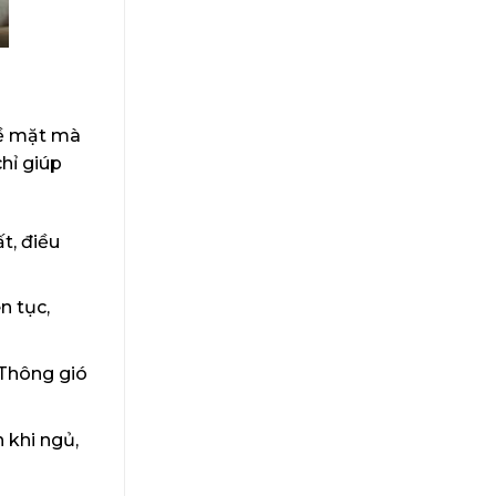
bề mặt mà
chỉ giúp
t, điều
n tục,
 Thông gió
 khi ngủ,