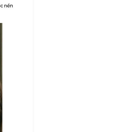
ớc nền