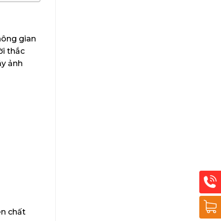
hông gian
i thắc
ây ảnh
ện chất