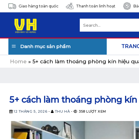
Skip
Giao hàng toàn quốc
Thanh toán linh hoạt
Bả
to
content
Search
for:
Danh mục sản phẩm
TRAN
Home
»
5+ cách làm thoáng phòng kín hiệu qu
5+ cách làm thoáng phòng kín
12 THÁNG 5, 2026
-
THU HÀ
-
358 LƯỢT XEM