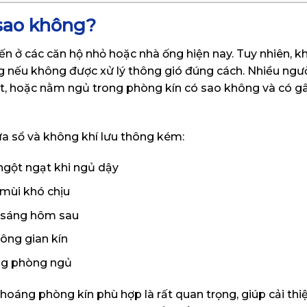
sao không?
ến ở các căn hộ nhỏ hoặc nhà ống hiện nay. Tuy nhiên, k
g nếu không được xử lý thông gió đúng cách. Nhiều ngườ
t, hoặc nằm ngủ trong phòng kín có sao không và có g
a sổ và không khí lưu thông kém:
 ngột ngạt khi ngủ dậy
mùi khó chịu
o sáng hôm sau
hông gian kín
ong phòng ngủ
thoáng phòng kín phù hợp là rất quan trọng, giúp cải thi