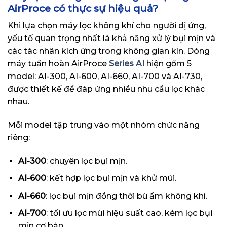
AirProce có thực sự hiệu quả?
Khi lựa chọn máy lọc không khí cho người dị ứng,
yếu tố quan trọng nhất là khả năng xử lý bụi mịn và
các tác nhân kích ứng trong không gian kín. Dòng
máy tuần hoàn AirProce
Series AI
hiện gồm 5
model: AI-300, AI-600, AI-660, AI-700 và AI-730,
được thiết kế để đáp ứng nhiều nhu cầu lọc khác
nhau.
Mỗi model tập trung vào một nhóm chức năng
riêng:
AI-300
: chuyên lọc bụi mịn.
AI-600
: kết hợp lọc bụi mịn và khử mùi.
AI-660
: lọc bụi mịn đồng thời bù ẩm không khí.
AI-700
: tối ưu lọc mùi hiệu suất cao, kèm lọc bụi
mịn cơ bản.