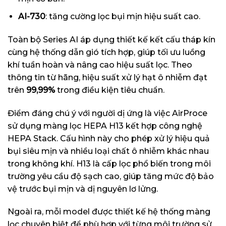
AI-730
: tăng cường lọc bụi mịn hiệu suất cao.
Toàn bộ Series AI áp dụng thiết kế kết cấu tháp kín
cùng hệ thống dẫn gió tích hợp, giúp tối ưu luồng
khí tuần hoàn và nâng cao hiệu suất lọc. Theo
thông tin từ hãng, hiệu suất xử lý hạt ô nhiễm đạt
trên
99,99%
trong điều kiện tiêu chuẩn.
Điểm đáng chú ý với người dị ứng là việc AirProce
sử dụng màng lọc HEPA H13 kết hợp công nghệ
HEPA Stack. Cấu hình này cho phép xử lý hiệu quả
bụi siêu mịn và nhiều loại chất ô nhiễm khác nhau
trong không khí. H13 là cấp lọc phổ biến trong môi
trường yêu cầu độ sạch cao, giúp tăng mức độ bảo
vệ trước bụi mịn và dị nguyên lơ lửng.
Ngoài ra, mỗi model được thiết kế hệ thống màng
lọc chuyên biệt để phù hợp với từng môi trường sử