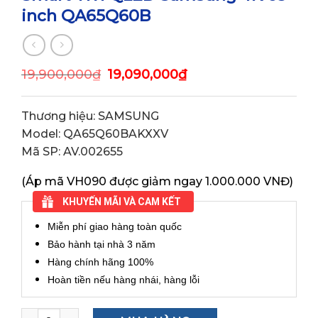
inch QA65Q60B
19,900,000
₫
19,090,000
₫
Thương hiệu: SAMSUNG
Model: QA65Q60BAKXXV
Mã SP: AV.002655
(Áp mã VH090 được giảm ngay 1.000.000 VNĐ)
KHUYẾN MÃI VÀ CAM KẾT
Miễn phí giao hàng toàn quốc
Bảo hành tại nhà 3 năm
Hàng chính hãng 100%
Hoàn tiền nếu hàng nhái, hàng lỗi
Smart Tivi QLED Samsung 4K 65 inch QA65Q60B quantit