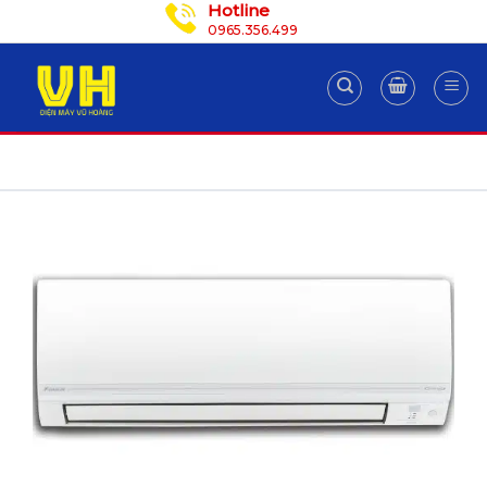
Hotline
Skip
0965.356.499
to
content