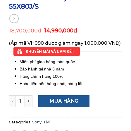
55X80J/S
18,700,000
₫
14,990,000
₫
(Áp mã VH090 được giảm ngay 1.000.000 VNĐ)
KHUYẾN MÃI VÀ CAM KẾT
Miễn phí giao hàng toàn quốc
Bảo hành tại nhà 3 năm
Hàng chính hãng 100%
Hoàn tiền nếu hàng nhái, hàng lỗi
Android Tivi Sony 4K 55 inch KD-55X80J/S quantity
MUA HÀNG
Categories:
Sony
,
Tivi