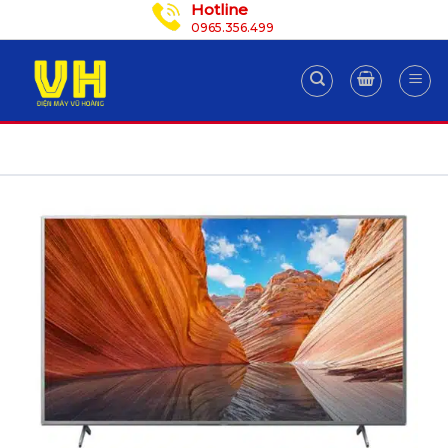
Hotline
Skip
0965.356.499
to
content