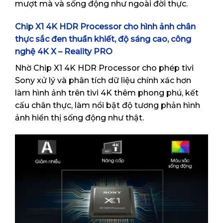
mượt mà và sống động như ngoài đời thực.
Chip X1 4K HDR Processor cho hình ảnh chân
thực sắc đen thuần khiết, độ sáng cao, công
nghệ 4K X – Reality PRO
Nhờ Chip X1 4K HDR Processor cho phép tivi
Sony xử lý và phân tích dữ liệu chính xác hơn
làm hình ảnh trên tivi 4K thêm phong phú, kết
cấu chân thực, làm nổi bật độ tương phản hình
ảnh hiển thị sống động như thật.