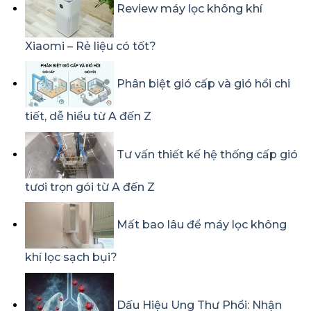
Review máy lọc không khí
Xiaomi – Rẻ liệu có tốt?
Phân biệt gió cấp và gió hồi chi
tiết, dễ hiểu từ A đến Z
Tư vấn thiết kế hệ thống cấp gió
tươi trọn gói từ A đến Z
Mất bao lâu để máy lọc không
khí lọc sạch bụi?
Dấu Hiệu Ung Thư Phổi: Nhận