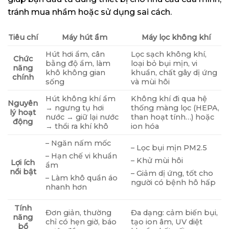
tránh mua nhầm hoặc sử dụng sai cách.
Tiêu chí
Máy hút ẩm
Máy lọc không khí
Hút hơi ẩm, cân
Lọc sạch không khí,
Chức
bằng độ ẩm, làm
loại bỏ bụi mịn, vi
năng
khô không gian
khuẩn, chất gây dị ứng
chính
sống
và mùi hôi
Hút không khí ẩm
Không khí đi qua hệ
Nguyên
→ ngưng tụ hơi
thống màng lọc (HEPA,
lý hoạt
nước → giữ lại nước
than hoạt tính…) hoặc
động
→ thổi ra khí khô
ion hóa
– Ngăn nấm mốc
– Lọc bụi mịn PM2.5
– Hạn chế vi khuẩn
– Khử mùi hôi
Lợi ích
ẩm
nổi bật
– Giảm dị ứng, tốt cho
– Làm khô quần áo
người có bệnh hô hấp
nhanh hơn
Tính
Đơn giản, thường
Đa dạng: cảm biến bụi,
năng
chỉ có hẹn giờ, báo
tạo ion âm, UV diệt
bổ