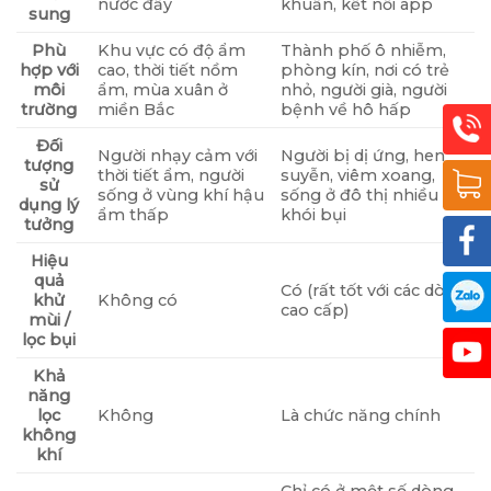
nước đầy
khuẩn, kết nối app
sung
Phù
Khu vực có độ ẩm
Thành phố ô nhiễm,
hợp với
cao, thời tiết nồm
phòng kín, nơi có trẻ
môi
ẩm, mùa xuân ở
nhỏ, người già, người
trường
miền Bắc
bệnh về hô hấp
Đối
Người nhạy cảm với
Người bị dị ứng, hen
tượng
thời tiết ẩm, người
suyễn, viêm xoang,
sử
sống ở vùng khí hậu
sống ở đô thị nhiều
dụng lý
ẩm thấp
khói bụi
tưởng
Hiệu
quả
Có (rất tốt với các dòng
khử
Không có
cao cấp)
mùi /
lọc bụi
Khả
năng
lọc
Không
Là chức năng chính
không
khí
Chỉ có ở một số dòng