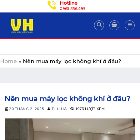
Hotline
Skip
0965.356.499
to
content
Home
»
Nên mua máy lọc không khí ở đâu?
Nên mua máy lọc không khí ở đâu?
20 THÁNG 2, 2025
-
THU HÀ
-
1973 LƯỢT XEM