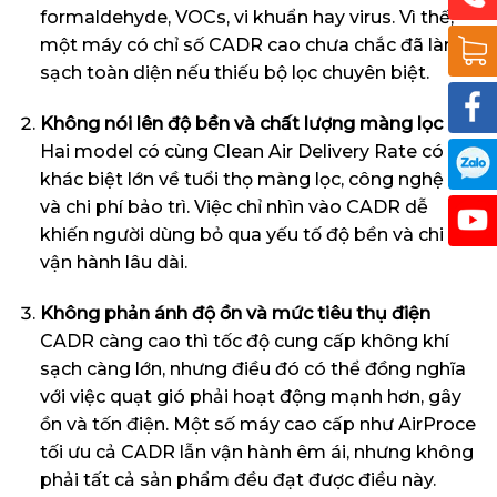
formaldehyde, VOCs, vi khuẩn hay virus. Vì thế,
một máy có chỉ số CADR cao chưa chắc đã làm
sạch toàn diện nếu thiếu bộ lọc chuyên biệt.
Không nói lên độ bền và chất lượng màng lọc
Hai model có cùng Clean Air Delivery Rate có thể
khác biệt lớn về tuổi thọ màng lọc, công nghệ lọc
và chi phí bảo trì. Việc chỉ nhìn vào CADR dễ
khiến người dùng bỏ qua yếu tố độ bền và chi phí
vận hành lâu dài.
Không phản ánh độ ồn và mức tiêu thụ điện
CADR càng cao thì tốc độ cung cấp không khí
sạch càng lớn, nhưng điều đó có thể đồng nghĩa
với việc quạt gió phải hoạt động mạnh hơn, gây
ồn và tốn điện. Một số máy cao cấp như AirProce
tối ưu cả CADR lẫn vận hành êm ái, nhưng không
phải tất cả sản phẩm đều đạt được điều này.