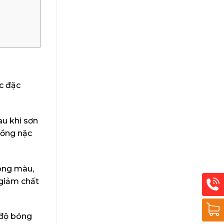
c đặc
au khi sơn
 nồng nặc
hông màu,
 giảm chất
 độ bóng