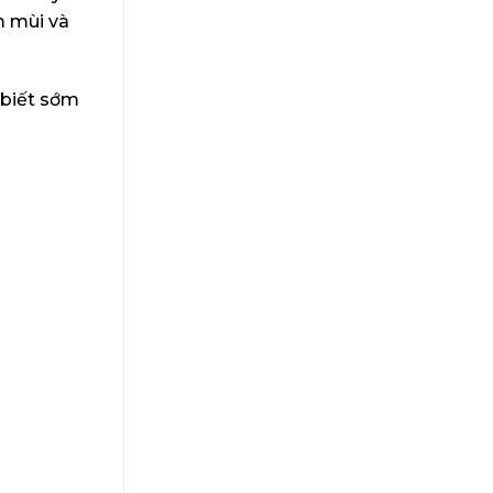
m mùi và
 biết sớm