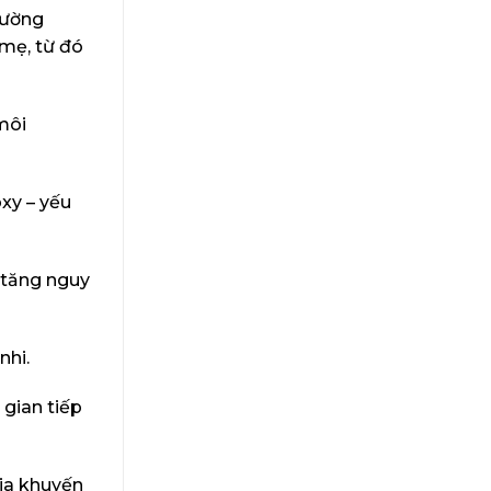
tường
 mẹ, từ đó
môi
oxy – yếu
m tăng nguy
nhi.
 gian tiếp
gia khuyến