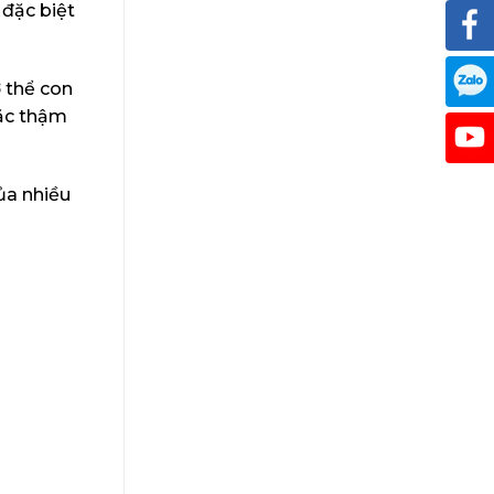
 đặc biệt
 thể con
oặc thậm
ủa nhiều