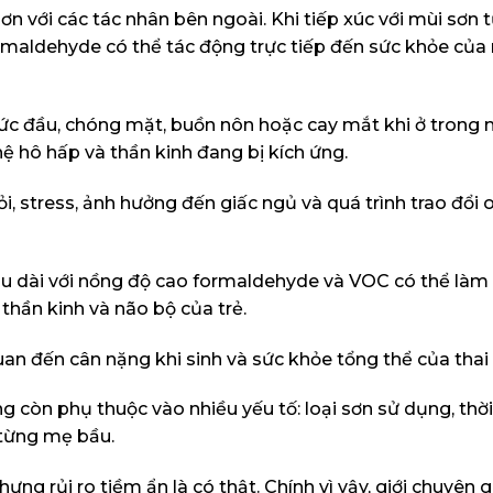
n với các tác nhân bên ngoài. Khi tiếp xúc với mùi sơn 
rmaldehyde có thể tác động trực tiếp đến sức khỏe của
ức đầu, chóng mặt, buồn nôn hoặc cay mắt khi ở trong 
ệ hô hấp và thần kinh đang bị kích ứng.
, stress, ảnh hưởng đến giấc ngủ và quá trình trao đổi 
 lâu dài với nồng độ cao formaldehyde và VOC có thể là
 thần kinh và não bộ của trẻ.
an đến cân nặng khi sinh và sức khỏe tổng thể của thai 
còn phụ thuộc vào nhiều yếu tố: loại sơn sử dụng, thời
 từng mẹ bầu.
ưng rủi ro tiềm ẩn là có thật. Chính vì vậy, giới chuyên 