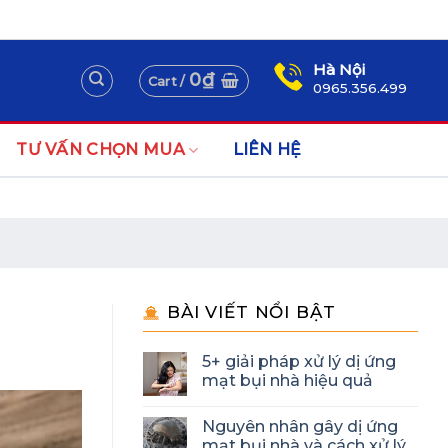
Assign a menu in Theme Options > Menus
Newsletter
Hà Nội
0
₫
Cart /
0965.356.499
TƯ VẤN CHỌN MUA
LIÊN HỆ
BÀI VIẾT NỔI BẬT
5+ giải pháp xử lý dị ứng
mạt bụi nhà hiệu quả
Nguyên nhân gây dị ứng
mạt bụi nhà và cách xử lý