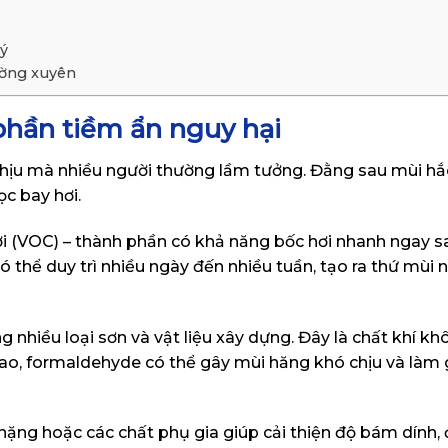
lý
ường xuyên
phần tiềm ẩn nguy hại
chịu mà nhiều người thường lầm tưởng. Đằng sau mùi hắ
ọc bay hơi.
ơi (VOC) – thành phần có khả năng bốc hơi nhanh ngay s
có thể duy trì nhiều ngày đến nhiều tuần, tạo ra thứ mùi
hiều loại sơn và vật liệu xây dựng. Đây là chất khí k
ộ cao, formaldehyde có thể gây mùi hăng khó chịu và làm
 nặng hoặc các chất phụ gia giúp cải thiện độ bám dính,