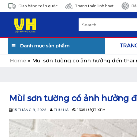
Skip
Giao hàng toàn quốc
Thanh toán linh hoạt
Bả
to
content
Search
for:
Danh mục sản phẩm
TRAN
Home
»
Mùi sơn tường có ảnh hưởng đến thai
Mùi sơn tường có ảnh hưởng đ
15 THÁNG 9, 2025
-
THU HÀ
-
1305 LƯỢT XEM