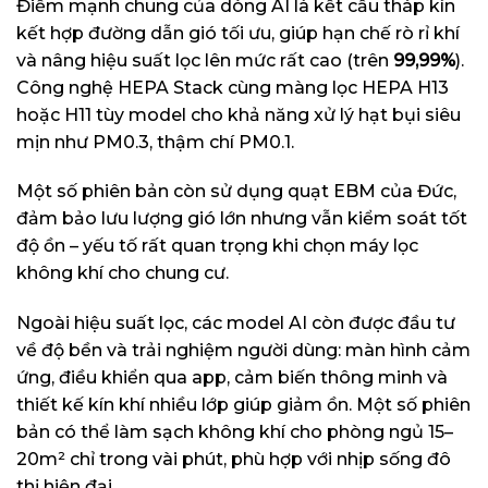
Điểm mạnh chung của dòng AI là kết cấu tháp kín
kết hợp đường dẫn gió tối ưu, giúp hạn chế rò rỉ khí
và nâng hiệu suất lọc lên mức rất cao (trên
99,99%
).
Công nghệ HEPA Stack cùng màng lọc HEPA H13
hoặc H11 tùy model cho khả năng xử lý hạt bụi siêu
mịn như PM0.3, thậm chí PM0.1.
Một số phiên bản còn sử dụng quạt EBM của Đức,
đảm bảo lưu lượng gió lớn nhưng vẫn kiểm soát tốt
độ ồn – yếu tố rất quan trọng khi chọn máy lọc
không khí cho chung cư.
Ngoài hiệu suất lọc, các model AI còn được đầu tư
về độ bền và trải nghiệm người dùng: màn hình cảm
ứng, điều khiển qua app, cảm biến thông minh và
thiết kế kín khí nhiều lớp giúp giảm ồn. Một số phiên
bản có thể làm sạch không khí cho phòng ngủ 15–
20m² chỉ trong vài phút, phù hợp với nhịp sống đô
thị hiện đại.