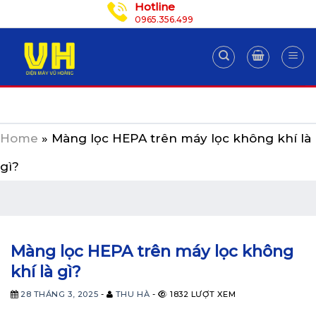
Hotline
Skip
0965.356.499
to
content
Home
»
Màng lọc HEPA trên máy lọc không khí là
gì?
Màng lọc HEPA trên máy lọc không
khí là gì?
28 THÁNG 3, 2025
-
THU HÀ
-
1832 LƯỢT XEM