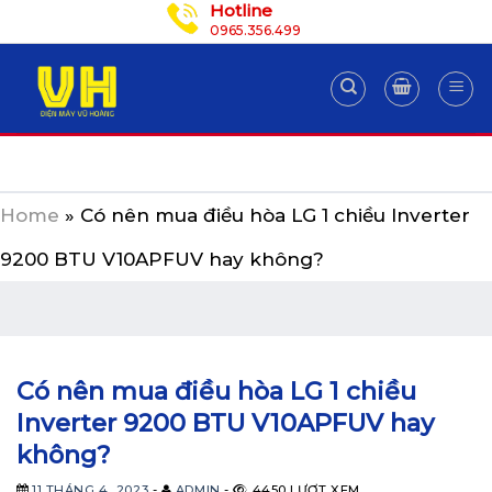
Hotline
Skip
0965.356.499
to
content
Home
»
Có nên mua điều hòa LG 1 chiều Inverter
9200 BTU V10APFUV hay không?
Có nên mua điều hòa LG 1 chiều
Inverter 9200 BTU V10APFUV hay
không?
11 THÁNG 4, 2023
-
ADMIN
-
4450 LƯỢT XEM