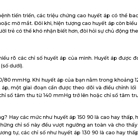
bệnh tiến triển, các triệu chứng cao huyết áp có thể b
hoặc mờ mắt. Đôi khi, hiện tượng cao huyết áp còn biểu
ời trẻ có thể khó nhận biết hơn, đòi hỏi sự chủ động the
hiểu rõ các chỉ số huyết áp của mình. Huyết áp được đ
(số dưới).
20/80 mmHg. Khi huyết áp của bạn nằm trong khoảng 1
áp, một giai đoạn cần được theo dõi và điều chỉnh lối 
chỉ số tâm thu từ 140 mmHg trở lên hoặc chỉ số tâm tr
ông? Hay các mức như huyết áp 150 90 là cao hay thấp, 
ả những chỉ số này đều vượt ngưỡng an toàn và cho thấ
ơng tự, các chỉ số như huyết áp 130 90 là cao hay thấp