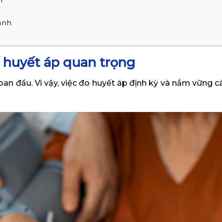
ạnh
ố huyết áp quan trọng
n đầu. Vì vậy, việc đo huyết áp định kỳ và nắm vững cá