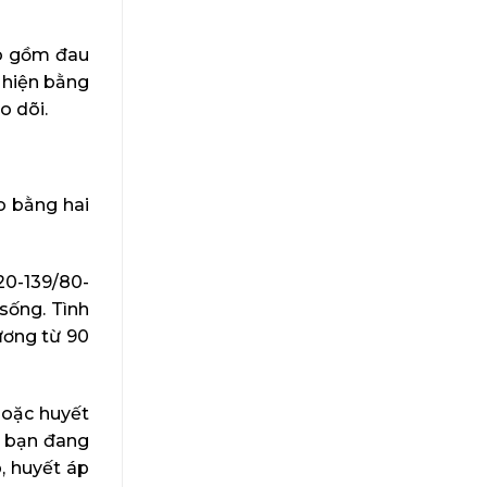
ao gồm đau
 hiện bằng
o dõi.
o bằng hai
20-139/80-
sống. Tình
ương từ 90
hoặc huyết
y bạn đang
, huyết áp