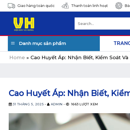
Skip
Giao hàng toàn quốc
Thanh toán linh hoạt
Bả
to
content
Search
for:
Danh mục sản phẩm
TRAN
Home
»
Cao Huyết Áp: Nhận Biết, Kiểm Soát Và
Cao Huyết Áp: Nhận Biết, Kiể
31 THÁNG 5, 2025
-
ADMIN
-
1663 LƯỢT XEM