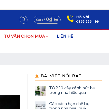
Assign a menu in Theme Options > Menus
Newsletter
Hà Nội
0
₫
Cart /
0965.356.499
TƯ VẤN CHỌN MUA
LIÊN HỆ
BÀI VIẾT NỔI BẬT
TOP 10 cây cảnh hút bụi
trong nhà hiệu quả
Các cách hạn chế bụi
trong nhà hiệu quả