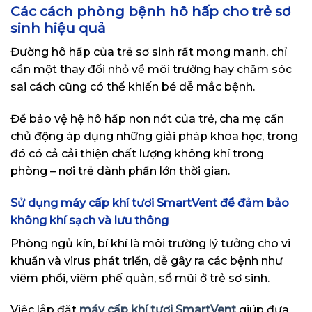
Các cách phòng bệnh hô hấp cho trẻ sơ
sinh hiệu quả
Đường hô hấp của trẻ sơ sinh rất mong manh, chỉ
cần một thay đổi nhỏ về môi trường hay chăm sóc
sai cách cũng có thể khiến bé dễ mắc bệnh.
Để bảo vệ hệ hô hấp non nớt của trẻ, cha mẹ cần
chủ động áp dụng những giải pháp khoa học, trong
đó có cả cải thiện chất lượng không khí trong
phòng – nơi trẻ dành phần lớn thời gian.
Sử dụng máy cấp khí tươi SmartVent để đảm bảo
không khí sạch và lưu thông
Phòng ngủ kín, bí khí là môi trường lý tưởng cho vi
khuẩn và virus phát triển, dễ gây ra các bệnh như
viêm phổi, viêm phế quản, sổ mũi ở trẻ sơ sinh.
Việc lắp đặt
máy cấp khí tươi SmartVent
giúp đưa