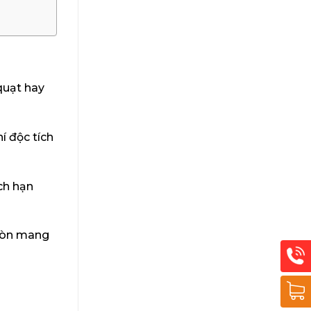
quạt hay
í độc tích
ch hạn
 còn mang