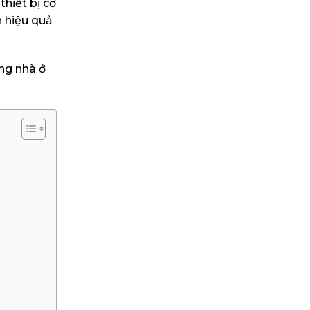
hiết bị cơ
n hiệu quả
ong nhà ở