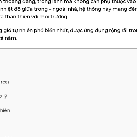
ôn thoáng đãng, trong lành mà không cần phụ thuộc vào t
 nhiệt độ giữa trong – ngoài nhà, hệ thống này mang đế
à thân thiện với môi trường.
g gió tự nhiên phổ biến nhất, được ứng dụng rộng rãi tr
 cả năm.
rce)
 lý
nhiên