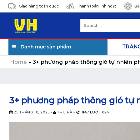
Skip
Giao hàng toàn quốc
Thanh toán linh hoạt
Bả
to
content
Search
for:
Danh mục sản phẩm
TRAN
Home
»
3+ phương pháp thông gió tự nhiên ph
3+ phương pháp thông gió tự 
25 THÁNG 10, 2025
-
THU HÀ
-
1147 LƯỢT XEM