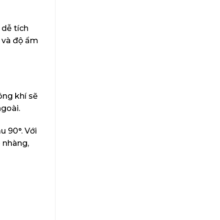
 dễ tích
ộ và độ ẩm
ông khí sẽ
ngoài.
u 90°. Với
ẹ nhàng,