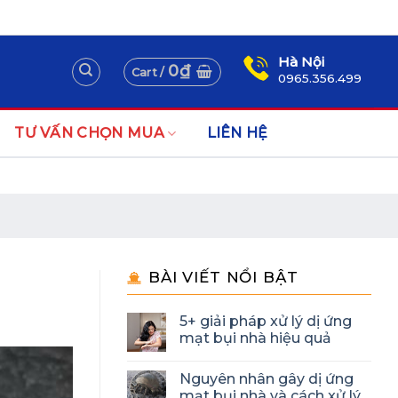
Assign a menu in Theme Options > Menus
Newsletter
Hà Nội
0
₫
Cart /
0965.356.499
TƯ VẤN CHỌN MUA
LIÊN HỆ
BÀI VIẾT NỔI BẬT
5+ giải pháp xử lý dị ứng
mạt bụi nhà hiệu quả
Nguyên nhân gây dị ứng
mạt bụi nhà và cách xử lý