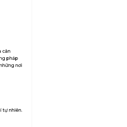
à cân
ơng pháp
 những nơi
 tự nhiên.