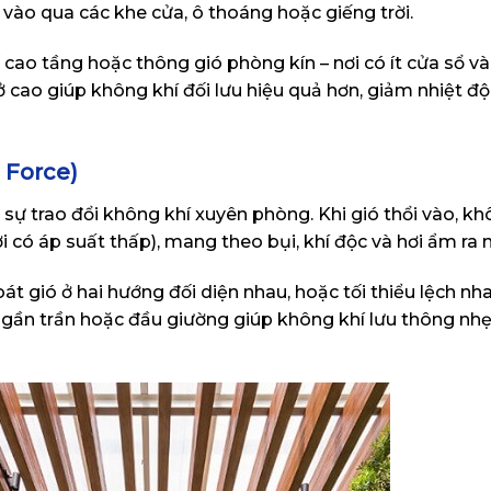
vào qua các khe cửa, ô thoáng hoặc giếng trời.
cao tầng hoặc thông gió phòng kín – nơi có ít cửa sổ và
í ở cao giúp không khí đối lưu hiệu quả hơn, giảm nhiệt đ
 Force)
sự trao đổi không khí xuyên phòng. Khi gió thổi vào, kh
ơi có áp suất thấp), mang theo bụi, khí độc và hơi ẩm ra 
oát gió ở hai hướng đối diện nhau, hoặc tối thiểu lệch nha
 gần trần hoặc đầu giường giúp không khí lưu thông nh