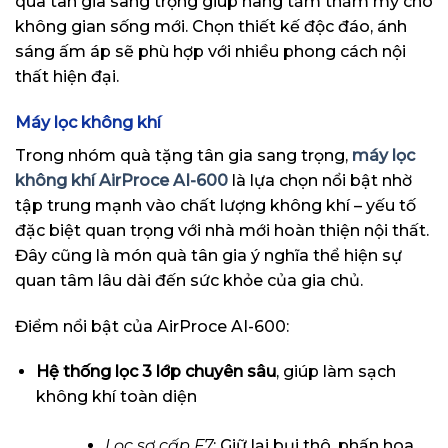
quà tân gia sang trọng giúp nâng tầm thẩm mỹ cho
không gian sống mới. Chọn thiết kế độc đáo, ánh
sáng ấm áp sẽ phù hợp với nhiều phong cách nội
thất hiện đại.
Máy lọc không khí
Trong nhóm quà tặng tân gia sang trọng,
máy lọc
không khí AirProce AI-600
là lựa chọn nổi bật nhờ
tập trung mạnh vào chất lượng không khí – yếu tố
đặc biệt quan trọng với nhà mới hoàn thiện nội thất.
Đây cũng là món quà tân gia ý nghĩa thể hiện sự
quan tâm lâu dài đến sức khỏe của gia chủ.
Điểm nổi bật của AirProce AI-600:
Hệ thống lọc 3 lớp chuyên sâu
, giúp làm sạch
không khí toàn diện
Lọc sơ cấp F7
: Giữ lại bụi thô, phấn hoa,