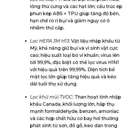
lông thú cưng và các hạt lớn; cấu trúc ép
phun kép ABS + TPU giúp tăng độ bền,
hạn chế rò rỉ bụi và giảm nguy cơ ô
nhiễm thứ cấp.
Lọc HEPA 3M H13
: Vật liệu nhập khẩu từ
Mỹ, khả năng giữ bụi và vi sinh vật cực
cao; hiệu suất loại bỏ vi khuẩn, virus lên
tới 99,9%, đặc biệt có thể lọc virus H1N1
với hiệu quả trên 99,99%. Diện tích bề
mặt lọc lớn giúp tăng hiệu quả và kéo
dài tuổi thọ sử dụng.
Lọc khử mùi TVOC
: Than hoạt tính nhập
khẩu Canada, khối lượng lớn, hấp thụ
mạnh formaldehyde, benzen, amoniac
và các hợp chất hữu cơ bay hơi thường
phát sinh từ sơn, đồ gỗ, keo dán trong