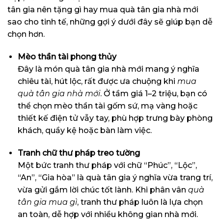
tân gia nên tặng gì hay mua quà tân gia nhà mới
sao cho tinh tế, những gợi ý dưới đây sẽ giúp bạn dễ
chọn hơn.
Mèo thần tài phong thủy
Đây là món quà tân gia nhà mới mang ý nghĩa
chiêu tài, hút lộc, rất được ưa chuộng khi
mua
quà tân gia nhà mới
. Ở tầm giá 1–2 triệu, bạn có
thể chọn mèo thần tài gốm sứ, mạ vàng hoặc
thiết kế điện tử vẫy tay, phù hợp trưng bày phòng
khách, quầy kệ hoặc bàn làm việc.
Tranh chữ thư pháp treo tường
Một bức tranh thư pháp với chữ “Phúc”, “Lộc”,
“An”, “Gia hòa” là quà tân gia ý nghĩa vừa trang trí,
vừa gửi gắm lời chúc tốt lành. Khi phân vân
quà
tân gia mua gì
, tranh thư pháp luôn là lựa chọn
an toàn, dễ hợp với nhiều không gian nhà mới.