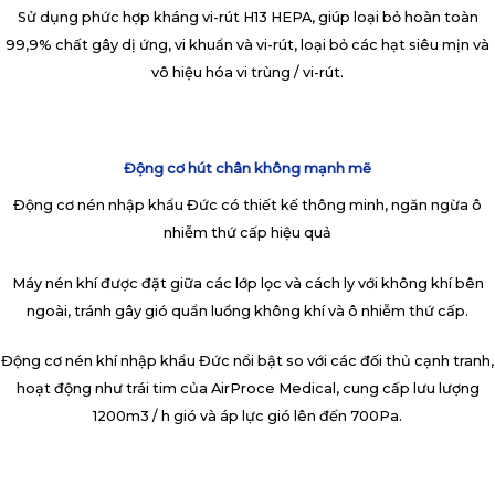
Sử dụng phức hợp kháng vi-rút H13 HEPA, giúp loại bỏ hoàn toàn
99,9% chất gây dị ứng, vi khuẩn và vi-rút, loại bỏ các hạt siêu mịn và
vô hiệu hóa vi trùng / vi-rút.
Động cơ hút chân không mạnh mẽ
Động cơ nén nhập khẩu Đức có thiết kế thông minh, ngăn ngừa ô
nhiễm thứ cấp hiệu quả
Máy nén khí được đặt giữa các lớp lọc và cách ly với không khí bên
ngoài, tránh gây gió quẩn luồng không khí và ô nhiễm thứ cấp.
Động cơ nén khí nhập khẩu Đức nổi bật so với các đối thủ cạnh tranh,
hoạt động như trái tim của AirProce Medical, cung cấp lưu lượng
1200m3 / h gió và áp lực gió lên đến 700Pa.