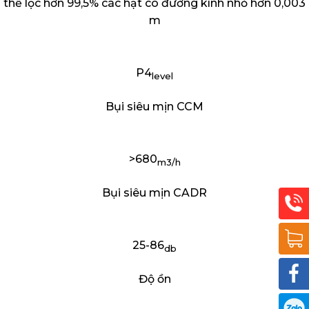
thể lọc hơn 99,5% các hạt có đường kính nhỏ hơn 0,003
m
P4
level
Bụi siêu mịn CCM
>
680
m3/h
Bụi siêu mịn CADR
25-86
db
Độ ồn